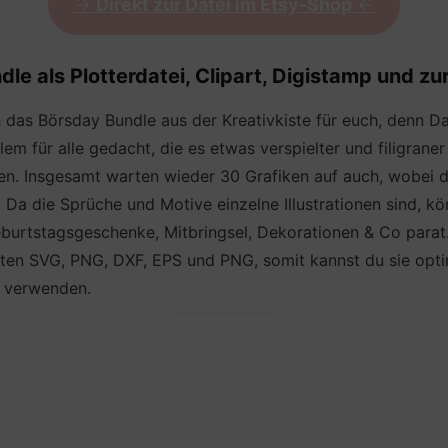
->
Direkt zur Datei im Etsy-Shop
<-
le als Plotterdatei, Clipart, Digistamp und zu
h das Börsday Bundle aus der Kreativkiste für euch, denn
lem für alle gedacht, die es etwas verspielter und filigra
onen. Insgesamt warten wieder 30 Grafiken auf auch, wobei 
 die Sprüche und Motive einzelne Illustrationen sind, kö
burtstagsgeschenke, Mitbringsel, Dekorationen & Co parat. 
ten SVG, PNG, DXF, EPS und PNG, somit kannst du sie optima
e verwenden.