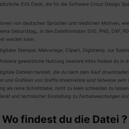
ätzliche SVG Datei, die für die Software Cricut Design S
ationen von deutschen Sprüchen und niedlichen Motiven, wie
ema Geburtstag., in den Dateiformaten SVG, PNG, DXF, PDF 
det werden kann.
 digitaler Stempel, Malvorlage, Clipart, Digistamp, zur Subli
ränkte gewerbliche Nutzung (weitere Infos findest du in 
m digitale Dateien handelt, die du nach dem Kauf download
en und Grafiken von Steffis Kreativkiste sind teilweise sehr
g als reine Schnittdatei, nicht zu klein schneiden zu lasse
 Gerät und technischer Einstellung zu Farbabweichungen k
Wo findest du die Datei ?