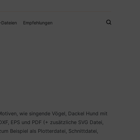
gistamps und Freebies
-Dateien
Empfehlungen
 Motiven, wie singende Vögel, Dackel Hund mit
DXF, EPS und PDF (+ zusätzliche SVG Datei,
 Beispiel als Plotterdatei, Schnittdatei,