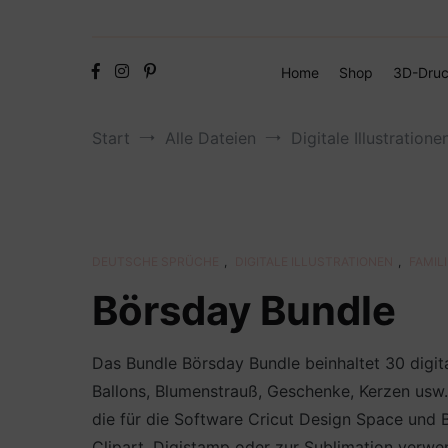
Home
Shop
3D-Druc
Start
Alle Dateien
Digitale Illustratione
DEUTSCHE SPRÜCHE
,
DIGITALE ILLUSTRATIONEN
,
FAMILI
Börsday Bundle
Das Bundle Börsday Bundle beinhaltet 30 digit
Ballons, Blumenstrauß, Geschenke, Kerzen usw
die für die Software Cricut Design Space und B
Clipart, Digistamp oder zur Sublimation verwe