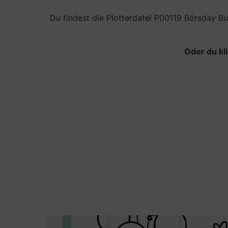
Du findest die Plotterdatei P00119 Börsday B
Oder du kl
Bilderrahmen mit Schriftzug Alles Liebe 