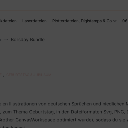
Digitale Dateien in den Formaten SVG, DXF, PDF, EPS und PNG
Steffis Kreativkiste – Plotterdateien, Di
kdateien
Laserdateien
Plotterdateien, Digistamps & Co
0€
n
Börsday Bundle
E
,
GEBURTSTAG & JUBILÄUM
alen Illustrationen von deutschen Sprüchen und niedlichen
., zum Thema Geburtstag, in den Dateiformaten Svg, PNG, 
rother CanvasWorkspace optimiert wurde), sodass du sie zum
nden kannst.