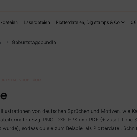
Digitale Dateien in den Formaten SVG, DXF, PDF, EPS und PNG
Steffis Kreativkiste – Plotterdateien, Di
kdateien
Laserdateien
Plotterdateien, Digistamps & Co
0€
n
Geburtstagsbundle
URTSTAG & JUBILÄUM
le
Illustrationen von deutschen Sprüchen und Motiven, wie Ka
ateiformaten Svg, PNG, DXF, EPS und PDF (+ zusätzliche SV
rde), sodass du sie zum Beispiel als Plotterdatei, Schnit