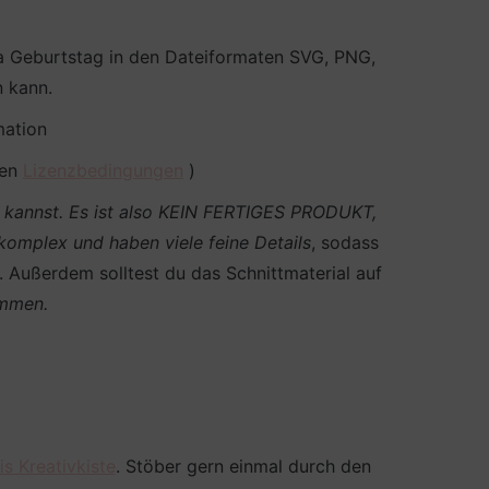
a Geburtstag in den Dateiformaten SVG, PNG,
n kann.
mation
den
Lizenzbedingungen
)
en kannst. Es ist also KEIN FERTIGES PRODUKT,
 komplex und haben viele feine Details
, sodass
n. Außerdem solltest du das Schnittmaterial auf
ommen.
is Kreativkiste
. Stöber gern einmal durch den