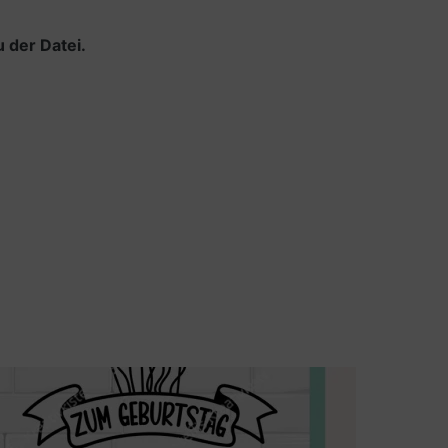
 der Datei.
Gschen