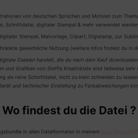
ustrationen von deutschen Sprüchen und Motiven zum Them
ei, Schnittdatei, digitaler Stempel & mehr verwendet werde
 digitaler Stempel, Malvorlage, Clipart, Digistamp, zur Subli
ränkte gewerbliche Nutzung (weitere Infos findest du in 
m digitale Dateien handelt, die du nach dem Kauf download
en und Grafiken von Steffis Kreativkiste sind teilweise sehr
g als reine Schnittdatei, nicht zu klein schneiden zu lasse
 Gerät und technischer Einstellung zu Farbabweichungen k
Wo findest du die Datei ?
agsbundle in allen Dateiformaten in meinem
Etsy Shop Steff