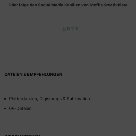
Oder folge den Social Media Kanälen von Steffis Kreativkiste
Etsy
Facebook
Instagram
Pinterest
DATEIEN & EMPFEHLUNGEN
Plotterdateien, Digistamps & Sublimation
0€-Dateien