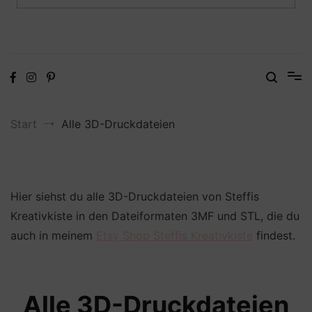
Digitale Dateien in den Formaten SVG, DXF, PDF, EPS und PNG
Steffis Kreativkiste – Plotterdateien,
Digistamps und Freebies
Start
Alle 3D-Druckdateien
Hier siehst du alle 3D-Druckdateien von Steffis
Kreativkiste in den Dateiformaten 3MF und STL, die du
auch in meinem
Etsy Shop Steffis Kreativkiste
findest.
Alle 3D-Druckdateien