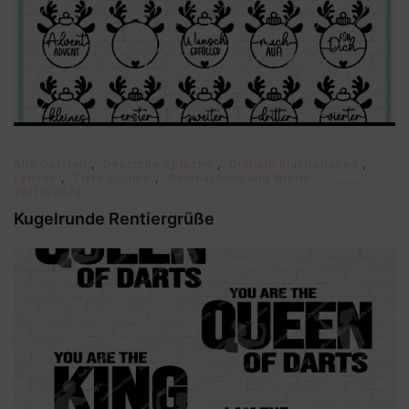
Alle Dateien
,
Deutsche Sprüche
,
Digitale Illustrationen
,
Familie
,
Tiere Outline
,
Weihnachten und Winter
26/10/2024
Kugelrunde Rentiergrüße