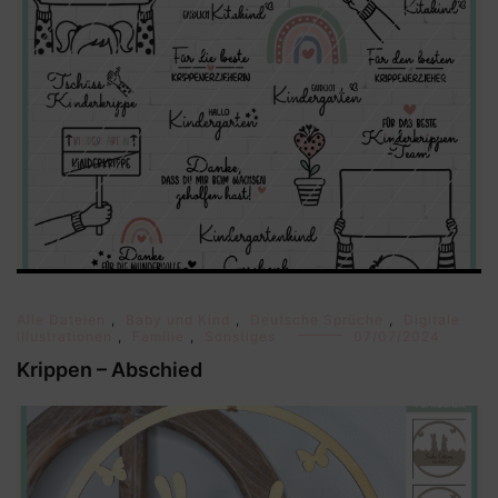
Alle Dateien
,
Baby und Kind
,
Deutsche Sprüche
,
Digitale
Illustrationen
,
Familie
,
Sonstiges
07/07/2024
Krippen – Abschied