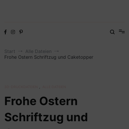
Digitale Dateien in den Formaten SVG, DXF, PDF, EPS und PNG
Steffis Kreativkiste – Plotterdateien,
Digistamps und Freebies
Start
Alle Dateien
Frohe Ostern Schriftzug und Caketopper
3D-DRUCKDATEIEN
,
ALLE DATEIEN
Frohe Ostern
Schriftzug und