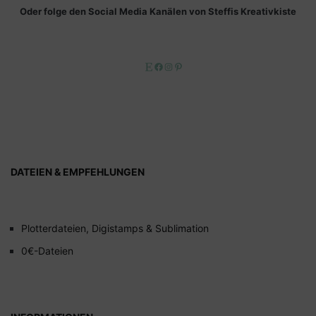
Oder folge den Social Media Kanälen von Steffis Kreativkiste
Etsy
Facebook
Instagram
Pinterest
DATEIEN & EMPFEHLUNGEN
Plotterdateien, Digistamps & Sublimation
0€-Dateien