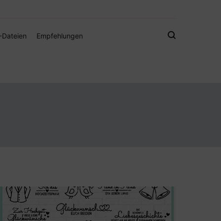
gistamps und Freebies
-Dateien
Empfehlungen