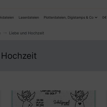
Digitale Dateien in den Formaten SVG, DXF, PDF, EPS und PNG
Steffis Kreativkiste – Plotterdateien, Di
kdateien
Laserdateien
Plotterdateien, Digistamps & Co
0€
n
Liebe und Hochzeit
 Hochzeit