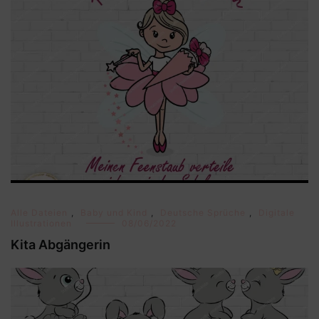
Alle Dateien
,
Baby und Kind
,
Deutsche Sprüche
,
Digitale
Illustrationen
08/06/2022
Kita Abgängerin