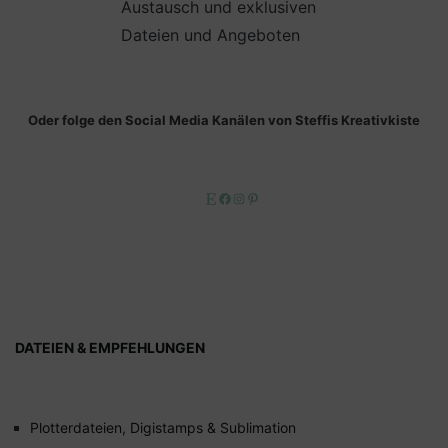
Austausch und exklusiven
Dateien und Angeboten
Oder folge den Social Media Kanälen von Steffis Kreativkiste
Etsy
Facebook
Instagram
Pinterest
DATEIEN & EMPFEHLUNGEN
Plotterdateien, Digistamps & Sublimation