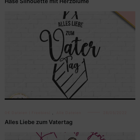
Hase Silhouette mit Herzblume
0€ Dateien ( Freebies)
,
Alle Dateien
28/05/2022
Alles Liebe zum Vatertag