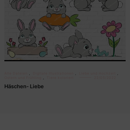
Alle Dateien
,
Digitale Illustrationen
,
Liebe und Hochzeit
,
Ostern und Frühling
,
Tiere koloriert
22/05/2022
Häschen- Liebe