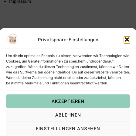
Impressum
Privatsphäre-Einstellungen
Um dir ein optimales Erlebnis zu bieten, verwenden wir Technologien wie
Cookies, um Geräteinformationen zu speichern und/oder darauf
zuzugreifen. Wenn du diesen Technologien zustimmst, können wir Daten
wie das Surfverhalten oder eindeutige IDs auf dieser Website verarbeiten.
Wenn du deine Zustimmung nicht erteilst oder zurückziehst, können
bestimmte Merkmale und Funktionen beeinträchtigt werden.
AKZEPTIEREN
Copyright © 2022
Steffis Kreativkiste – Plotterdateien,
ABLEHNEN
Digistamps und Freebies in SVG, PNG, DXF, EPS & PDF
.
EINSTELLUNGEN ANSEHEN