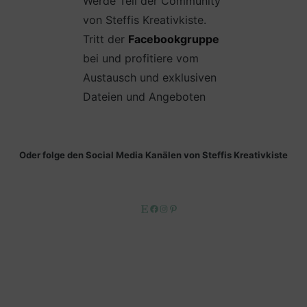
Werde Teil der Community
von Steffis Kreativkiste.
Tritt der
Facebookgruppe
bei und profitiere vom
Austausch und exklusiven
Dateien und Angeboten
Oder folge den Social Media Kanälen von Steffis Kreativkiste
Etsy
Facebook
Instagram
Pinterest