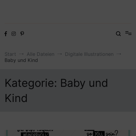
Digitale Dateien in den Formaten SVG, DXF, PDF, EPS und PNG
Steffis Kreativkiste – Plotterdateien,
Digistamps und Freebies
Start
Alle Dateien
Digitale Illustrationen
Baby und Kind
Kategorie:
Baby und
Kind