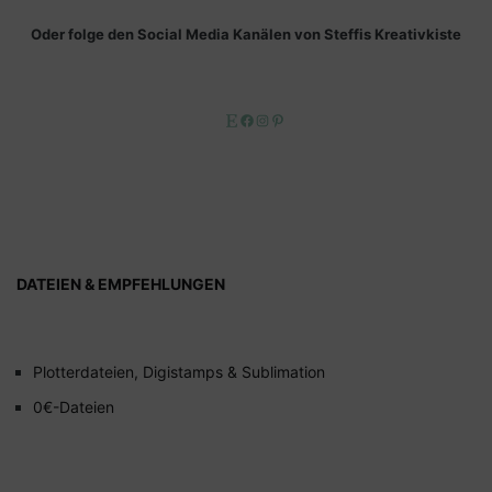
Oder folge den Social Media Kanälen von Steffis Kreativkiste
Etsy
Facebook
Instagram
Pinterest
DATEIEN & EMPFEHLUNGEN
Plotterdateien, Digistamps & Sublimation
0€-Dateien