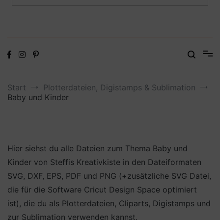
Digitale Dateien in den Formaten SVG, DXF, PDF, EPS und PNG
Steffis Kreativkiste – Plotterdateien,
Digistamps und Freebies
Start
Plotterdateien, Digistamps & Sublimation
Baby und Kinder
Hier siehst du alle Dateien zum Thema Baby und
Kinder von Steffis Kreativkiste in den Dateiformaten
SVG, DXF, EPS, PDF und PNG (+zusätzliche SVG Datei,
die für die Software Cricut Design Space optimiert
ist), die du als Plotterdateien, Cliparts, Digistamps und
zur Sublimation verwenden kannst.