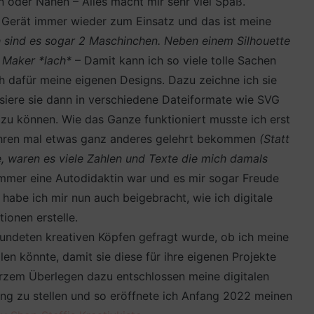
 oder Nähen – Alles macht mir sehr viel Spaß.
 Gerät immer wieder zum Einsatz und das ist meine
h sind es sogar 2 Maschinchen. Neben einem Silhouette
t Maker *lach*
– Damit kann ich so viele tolle Sachen
ch dafür meine eigenen Designs. Dazu zeichne ich sie
lisiere sie dann in verschiedene Dateiformate wie SVG
zu können. Wie das Ganze funktioniert musste ich erst
 Jahren mal etwas ganz anderes gelehrt bekommen
(Statt
, waren es viele Zahlen und Texte die mich damals
immer eine Autodidaktin war und es mir sogar Freude
 habe ich mir nun auch beigebracht, wie ich digitale
ationen erstelle.
eundeten kreativen Köpfen gefragt wurde, ob ich meine
len könnte, damit sie diese für ihre eigenen Projekte
rzem Überlegen dazu entschlossen meine digitalen
ung zu stellen und so eröffnete ich Anfang 2022 meinen