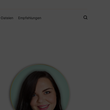
gistamps und Freebies
-Dateien
Empfehlungen