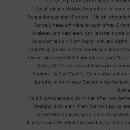
Upcycling, Grußkarten basteln, Backen
Bei all diesen Hobbys kommt vor allem ein
Schneidemaschine (Plotter) –
Na ok, eigentlic
Portrait, habe ich nämlich auch einen Cricu
kreieren und verzieren. Am liebsten nutze i
zunächst auf ein Blatt Papier vor und digita
oder PNG, um sie mit meiner Maschine nutzen 
lernen, denn beruflich habe ich vor über 15
Stifte, Grafiktablett und Vektorprogramme
begleitet haben *lach*)
. Da ich aber schon 
bereitet mich in neue Sachen einzufuchsen,
Illustr
Da ich zwischenzeitlich immer öfter von befr
Designs nicht auch ihnen zur Verfügung stel
verwenden können, habe ich mich nach ku
Illustrationen ALLEN Interessierten zur Verfüg