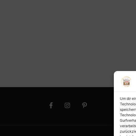
Um dir ei
Technolo
speichern
Technolo
Surfverha
verarbeit
zurückzi