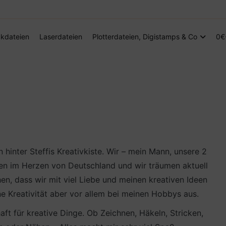
Digitale Dateien in den Formaten SVG, DXF, PDF, EPS und PNG
Steffis Kreativkiste – Plotterdateien, Di
kdateien
Laserdateien
Plotterdateien, Digistamps & Co
0€
n hinter Steffis Kreativkiste. Wir – mein Mann, unsere 2
ben im Herzen von Deutschland und wir träumen aktuell
n, dass wir mit viel Liebe und meinen kreativen Ideen
e Kreativität aber vor allem bei meinen Hobbys aus.
aft für kreative Dinge. Ob Zeichnen, Häkeln, Stricken,