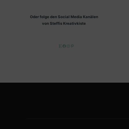
Oder folge den Social Media Kanälen
von Steffis Kreativkiste
Etsy
Facebook
Instagram
Pinterest