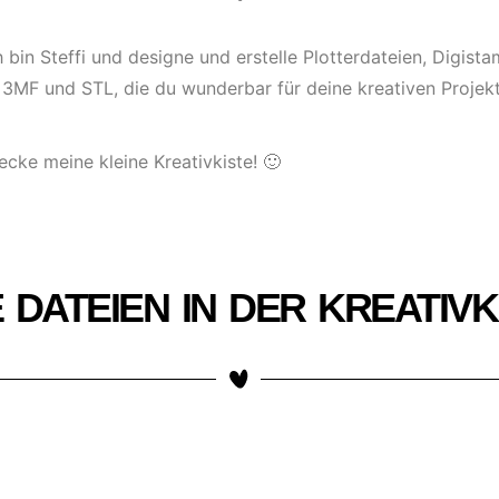
h bin Steffi und designe und erstelle Plotterdateien, Digis
 3MF und STL, die du wunderbar für deine kreativen Proje
ecke meine kleine Kreativkiste! 🙂
 DATEIEN IN DER KREATIVK