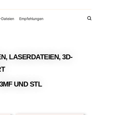
gistamps und Freebies
-Dateien
Empfehlungen
N, LASERDATEIEN, 3D-
RT
 3MF UND STL