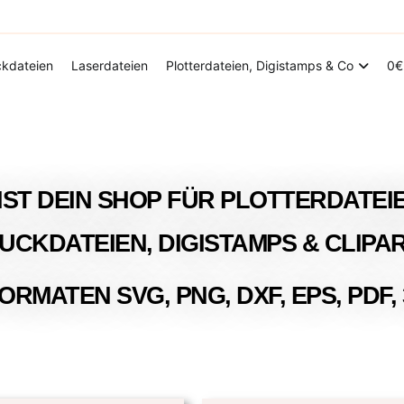
Digitale Dateien in den Formaten SVG, DXF, PDF, EPS und PNG
Steffis Kreativkiste – Plotterdateien, Di
kdateien
Laserdateien
Plotterdateien, Digistamps & Co
0€
IST DEIN SHOP FÜR PLOTTERDATEIE
UCKDATEIEN, DIGISTAMPS & CLIPA
ORMATEN SVG, PNG, DXF, EPS, PDF,