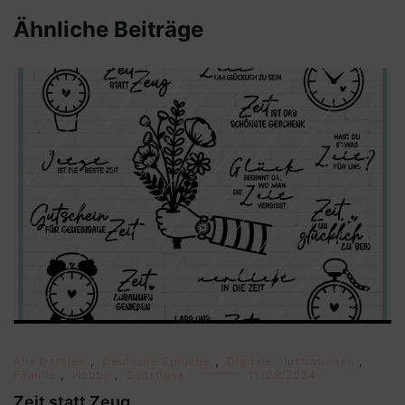
Ähnliche Beiträge
Alle Dateien
,
Deutsche Sprüche
,
Digitale Illustrationen
,
Familie
,
Hobby
,
Sonstiges
15/09/2024
Zeit statt Zeug