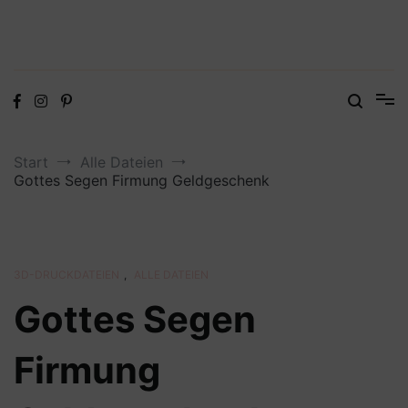
Digitale Dateien in den Formaten SVG, DXF, PDF, EPS und PNG
Steffis Kreativkiste – Plotterdateien,
Digistamps und Freebies
Start
Alle Dateien
Gottes Segen Firmung Geldgeschenk
3D-DRUCKDATEIEN
,
ALLE DATEIEN
Gottes Segen
Firmung