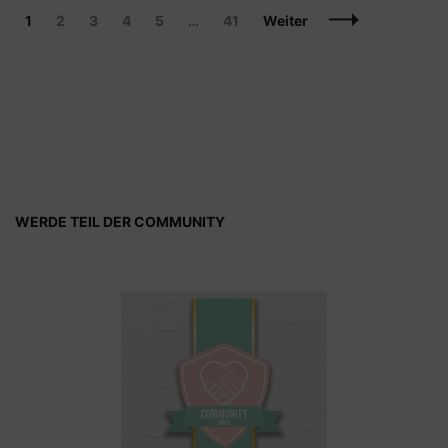
Beitragsnavigation
Seite
Seite
Seite
Seite
Seite
Seite
1
2
3
4
5
…
41
Weiter
WERDE TEIL DER COMMUNITY