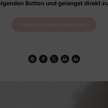
olgenden Button und gelangst direkt zu
->
Direkt zur Datei im Etsy-Shop
<-