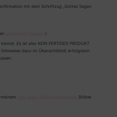
onfirmation mit dem Schriftzug „Gottes Segen
den
Lizenzbedingungen
)
en kannst. Es ist also KEIN FERTIGES PRODUKT.
Hinweise dazu im Übersichtbild) erfolgreich
ussen.
in meinem
Etsy Shop Steffis Kreativkiste
. Stöber