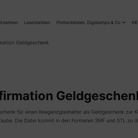
Digitale Dateien in den Formaten SVG, DXF, PDF, EPS und PNG
Steffis Kreativkiste – Plotterdateien, Di
kdateien
Laserdateien
Plotterdateien, Digistamps & Co
0€
rmation Geldgeschenk
firmation Geldgeschen
chenk für einen Reagenzglashalter als Geldgeschenk zur K
 Taube. Die Datei kommt in den Formaten 3MF und STL zu dir