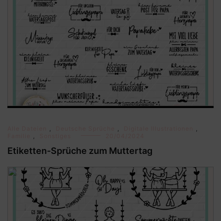
Alle Dateien
,
Deutsche Sprüche
,
Digitale Illustrationen
,
Familie
,
Sonstiges
20/04/2024
Etiketten-Sprüche zum Muttertag