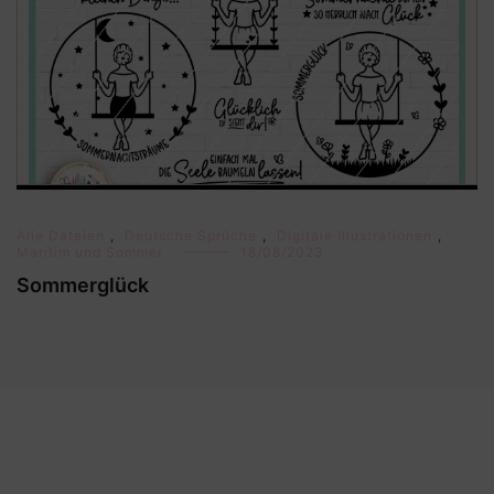
Alle Dateien
,
Deutsche Sprüche
,
Digitale Illustrationen
,
Maritim und Sommer
18/08/2023
Sommerglück