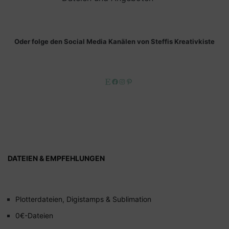
Oder folge den Social Media Kanälen von Steffis Kreativkiste
Etsy
Facebook
Instagram
Pinterest
DATEIEN & EMPFEHLUNGEN
Plotterdateien, Digistamps & Sublimation
0€-Dateien