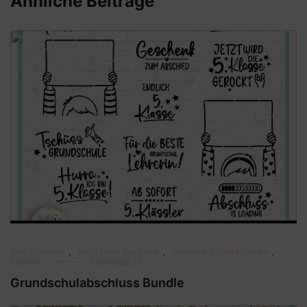
Ähnliche Beiträge
Alle Dateien
,
Deutsche Sprüche
,
Digitale Illustrationen
,
Familie
28/05/2023
Grundschulabschluss Bundle