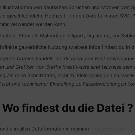
n Illustrationen von deutschen Sprüchen und Motiven von 
eichgeschlechtliche Hochzeit-, in den Dateiformaten SVG, 
& mehr verwendet werden kann.
 digitaler Stempel, Malvorlage, Clipart, Digistamp, zur Subli
ränkte gewerbliche Nutzung (weitere Infos findest du in 
m digitale Dateien handelt, die du nach dem Kauf download
en und Grafiken von Steffis Kreativkiste sind teilweise sehr
g als reine Schnittdatei, nicht zu klein schneiden zu lasse
 Gerät und technischer Einstellung zu Farbabweichungen k
Wo findest du die Datei ?
undle in allen Dateiformaten in meinem
Etsy Shop Steffis K