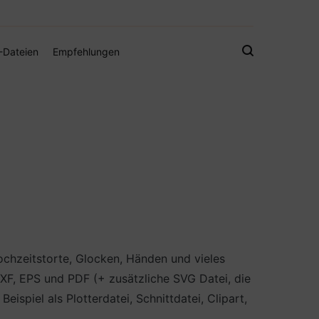
gistamps und Freebies
-Dateien
Empfehlungen
ochzeitstorte, Glocken, Händen und vieles
XF, EPS und PDF (+ zusätzliche SVG Datei, die
spiel als Plotterdatei, Schnittdatei, Clipart,