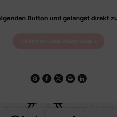
olgenden Button und gelangst direkt zu
->
Direkt zur Datei im Etsy-Shop
<-
 und dem Spruch Herzlichen Glückwunsch