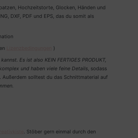
Spatzen, Hochzeitstorte, Glocken, Händen und
PNG, DXF, PDF und EPS, das du somit als
mation
den
Lizenzbedingungen
)
en kannst. Es ist also KEIN FERTIGES PRODUKT,
 komplex und haben viele feine Details
, sodass
n. Außerdem solltest du das Schnittmaterial auf
ommen.
reativkiste
. Stöber gern einmal durch den