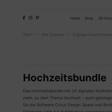
Home
Shop
3D-Druc
Start
Alle Dateien
Digitale Illustratione
ALLE DATEIEN
,
DEUTSCHE SPRÜCHE
,
DIGITALE ILLUSTR
Hochzeitsbundle
Das Hochzeitsbundle mit 24 digitalen Illustra
mehr, zu dem Thema Hochzeit – auch gleichges
für die Software Cricut Design Space und Broth
Digistamp oder zur Sublimation verwenden kan