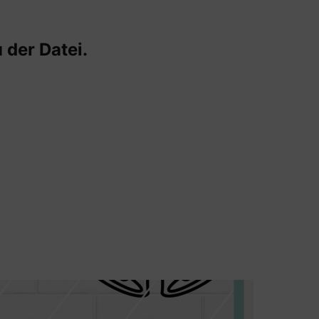
 der Datei.
Kissen