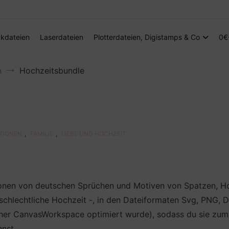
Digitale Dateien in den Formaten SVG, DXF, PDF, EPS und PNG
Steffis Kreativkiste – Plotterdateien, Di
kdateien
Laserdateien
Plotterdateien, Digistamps & Co
0€
n
Hochzeitsbundle
ATIONEN
,
FAMILIE
,
LIEBE UND HOCHZEIT
tionen von deutschen Sprüchen und Motiven von Spatzen, H
chlechtliche Hochzeit -, in den Dateiformaten Svg, PNG, D
er CanvasWorkspace optimiert wurde), sodass du sie zum Bei
nst.