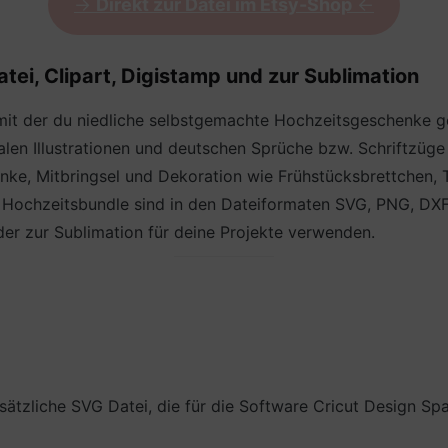
->
Direkt zur Datei im Etsy-Shop
<-
tei, Clipart, Digistamp und zur Sublimation
, mit der du niedliche selbstgemachte Hochzeitsgeschenke g
talen Illustrationen und deutschen Sprüche bzw. Schriftzü
ke, Mitbringsel und Dekoration wie Frühstücksbrettchen, 
le Hochzeitsbundle sind in den Dateiformaten SVG, PNG, DX
oder zur Sublimation für deine Projekte verwenden.
ätzliche SVG Datei, die für die Software Cricut Design S