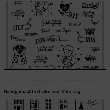
Alle Dateien
,
Deutsche Sprüche
,
Digitale Illustrationen
,
Familie
14/04/2023
Handgemachte Grüße zum Vatertag