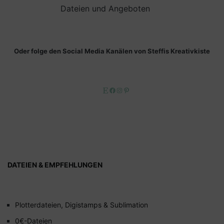
Dateien und Angeboten
Oder folge den Social Media Kanälen von Steffis Kreativkiste
Etsy
Facebook
Instagram
Pinterest
DATEIEN & EMPFEHLUNGEN
Plotterdateien, Digistamps & Sublimation
0€-Dateien