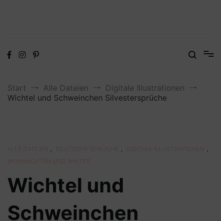
Digitale Dateien in den Formaten SVG, DXF, PDF, EPS und PNG
Steffis Kreativkiste – Plotterdateien,
Digistamps und Freebies
Start
Alle Dateien
Digitale Illustrationen
Wichtel und Schweinchen Silvestersprüche
ALLE DATEIEN
,
DEUTSCHE SPRÜCHE
,
DIGITALE ILLUSTRATIONEN
,
WEIHNACHTEN UND WINTER
Wichtel und
Schweinchen