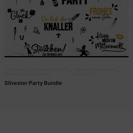
Alle Dateien
,
Deutsche Sprüche
,
Digitale Illustrationen
,
Weihnachten und Winter
23/12/2022
Silvester Party Bundle