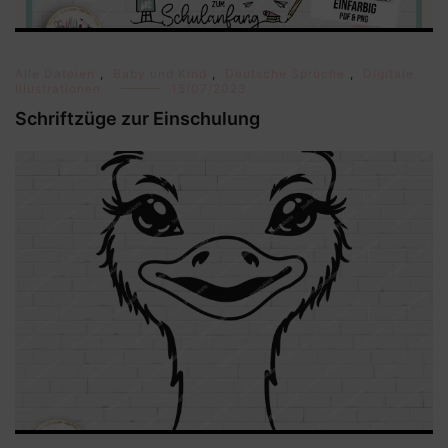
Alle Dateien
,
Baby und Kind
,
Deutsche Sprüche
,
Digitale
Illustrationen
15/07/2023
Schriftzüge zur Einschulung