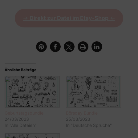
->
Direkt zur Datei im Etsy-Shop
<-
Ähnliche Beiträge
Geburtstagsbundle
Börsday Bundle
24/03/2023
25/03/2023
In "Alle Dateien"
In "Deutsche Sprüche"