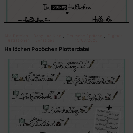
Alle Dateien
,
Baby und Kind
,
Deutsche Sprüche
,
Digitale
Illustrationen
,
Sonstiges
15/03/2026
Hallöchen Popöchen Plotterdatei