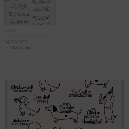
Katzis
Geburtstagsschriftzüge
24/03/2023
In "Alle Dateien"