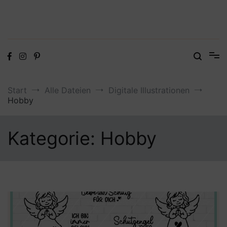
Digitale Dateien in den Formaten SVG, DXF, PDF, EPS und PNG
Steffis Kreativkiste – Plotterdateien,
Digistamps und Freebies
Start
Alle Dateien
Digitale Illustrationen
Hobby
Kategorie:
Hobby