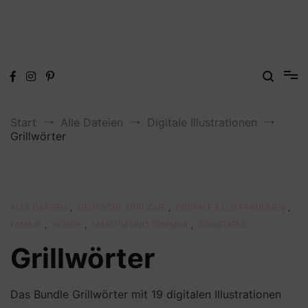
Digitale Dateien in den Formaten SVG, DXF, PDF, EPS und PNG
Steffis Kreativkiste – Plotterdateien,
Digistamps und Freebies
Start
Alle Dateien
Digitale Illustrationen
Grillwörter
ALLE DATEIEN
,
DEUTSCHE SPRÜCHE
,
DIGITALE ILLUSTRATIONEN
,
FAMILIE
,
HOBBY
,
MARITIM UND SOMMER
,
SONSTIGES
Grillwörter
Das Bundle Grillwörter mit 19 digitalen Illustrationen