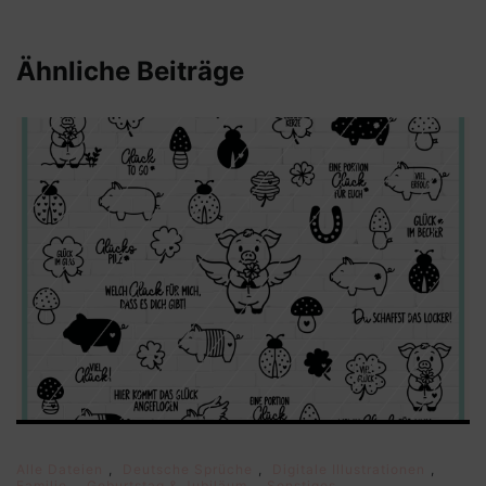
Ähnliche Beiträge
Alle Dateien
,
Deutsche Sprüche
,
Digitale Illustrationen
,
Familie
,
Geburtstag & Jubiläum
,
Sonstiges