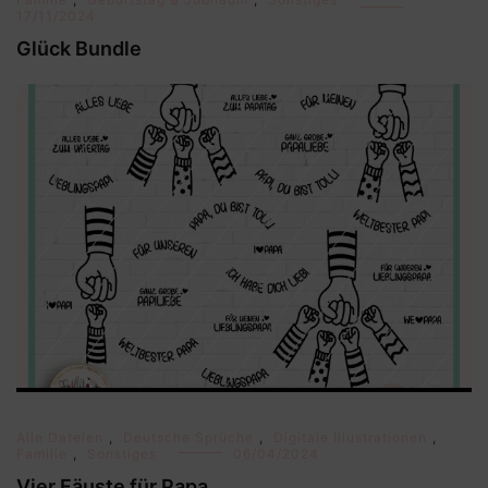
17/11/2024
Glück Bundle
Alle Dateien
,
Deutsche Sprüche
,
Digitale Illustrationen
,
Familie
,
Sonstiges
06/04/2024
Vier Fäuste für Papa