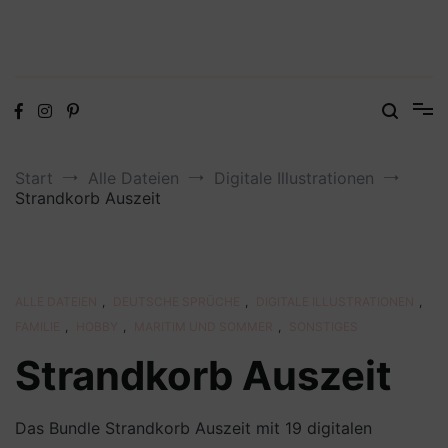
Digitale Dateien in den Formaten SVG, DXF, PDF, EPS und PNG
Steffis Kreativkiste – Plotterdateien,
Digistamps und Freebies
Start
Alle Dateien
Digitale Illustrationen
Strandkorb Auszeit
ALLE DATEIEN
,
DEUTSCHE SPRÜCHE
,
DIGITALE ILLUSTRATIONEN
,
FAMILIE
,
HOBBY
,
MARITIM UND SOMMER
,
SONSTIGES
Strandkorb Auszeit
Das Bundle Strandkorb Auszeit mit 19 digitalen