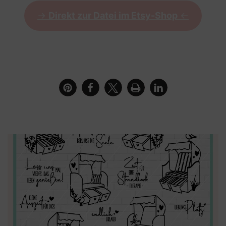
->
Direkt zur Datei im Etsy-Shop
<-
Grußkarte mit dem Motiv des Strandkorbs und dem
Spruch Kleine Auszeit für dich