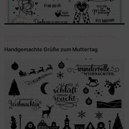
Alle Dateien
,
Deutsche Sprüche
,
Digitale Illustrationen
,
Familie
14/04/2023
Handgemachte Grüße zum Muttertag