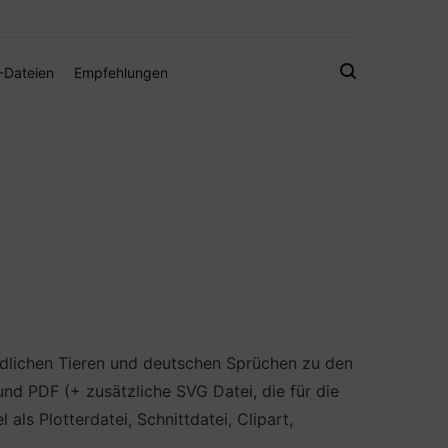
gistamps und Freebies
-Dateien
Empfehlungen
iedlichen Tieren und deutschen Sprüchen zu den
d PDF (+ zusätzliche SVG Datei, die für die
s Plotterdatei, Schnittdatei, Clipart,