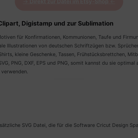
->
Direkt zur Datei im Etsy-Shop
<-
Clipart, Digistamp und zur Sublimation
Motiven für Konfirmationen, Kommunionen, Taufe und Firmu
igitale Illustrationen von deutschen Schriftzügen bzw. Sprüc
 Shirts, kleine Geschenke, Tassen, Frühstücksbrettchen, Mitb
VG, PNG, DXF, EPS und PNG, somit kannst du sie optimal als
e verwenden.
ätzliche SVG Datei, die für die Software Cricut Design S