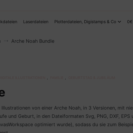
Digitale Dateien in den Formaten SVG, DXF, PDF, EPS und PNG
Steffis Kreativkiste – Plotterdateien, Di
kdateien
Laserdateien
Plotterdateien, Digistamps & Co
0€
n
Arche Noah Bundle
DIGITALE ILLUSTRATIONEN
,
FAMILIE
,
GEBURTSTAG & JUBILÄUM
e
Illustrationen von einer Arche Noah, in 3 Versionen, mit n
fe und Geburt, in den Dateiformaten Svg, PNG, DXF, EPS un
sWorkspace optimiert wurde), sodass du sie zum Beispiel al
nst.