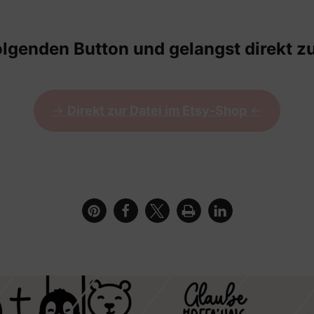
olgenden Button und gelangst direkt zu
->
Direkt zur Datei im Etsy-Shop
<-
dem Schriftzug Einladung