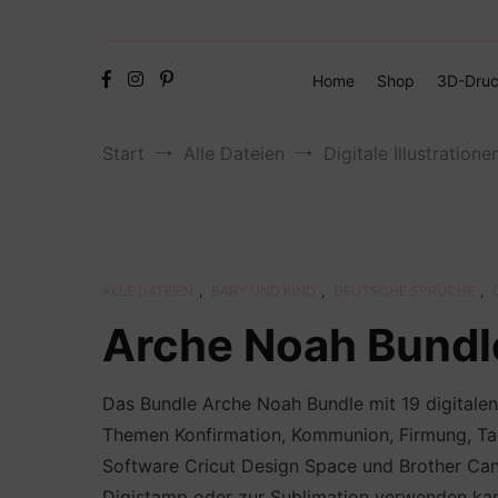
Home
Shop
3D-Druc
Start
Alle Dateien
Digitale Illustratione
ALLE DATEIEN
,
BABY UND KIND
,
DEUTSCHE SPRÜCHE
,
Arche Noah Bundl
Das Bundle Arche Noah Bundle mit 19 digitalen 
Themen Konfirmation, Kommunion, Firmung, Tau
Software Cricut Design Space und Brother Canva
Digistamp oder zur Sublimation verwenden kan