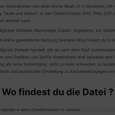
en Illustrationen von einer Arche Noah, in 3 Versionen, mit
 Taufe und Geburt, in den Dateiformaten SVG, PNG, DXF, PD
det werden kann.
 digitaler Stempel, Malvorlage, Clipart, Digistamp, zur Subli
ränkte gewerbliche Nutzung (weitere Infos findest du in 
m digitale Dateien handelt, die du nach dem Kauf download
en und Grafiken von Steffis Kreativkiste sind teilweise sehr
g als reine Schnittdatei, nicht zu klein schneiden zu lasse
 Gerät und technischer Einstellung zu Farbabweichungen k
Wo findest du die Datei ?
h Bundle in allen Dateiformaten in meinem
Etsy Shop Steffis