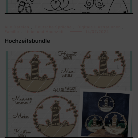
Alle Dateien
,
Deutsche Sprüche
,
Digitale Illustrationen
,
Familie
,
Liebe und Hochzeit
14/07/2024
Hochzeitsbundle