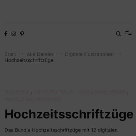
Digitale Dateien in den Formaten SVG, DXF, PDF, EPS und PNG
Steffis Kreativkiste – Plotterdateien,
Digistamps und Freebies
Start
Alle Dateien
Digitale Illustrationen
Hochzeitsschriftzüge
ALLE DATEIEN
,
DEUTSCHE SPRÜCHE
,
DIGITALE ILLUSTRATIONEN
,
FAMILIE
,
LIEBE UND HOCHZEIT
Hochzeitsschriftzüge
Das Bundle Hochzeitsschriftzüge mit 12 digitalen