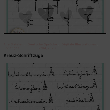
Alle Dateien
,
Deutsche Sprüche
,
Digitale Illustrationen
,
Sonstiges
02/04/2023
Kreuz-Schriftzüge