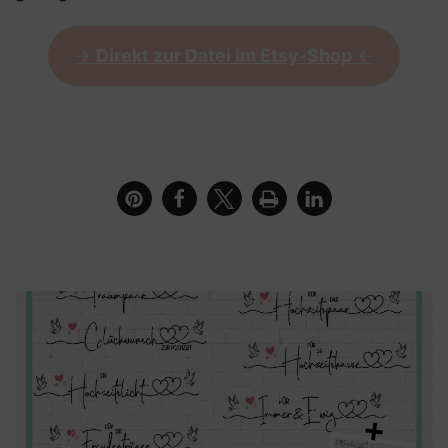
->
Direkt zur Datei im Etsy-Shop
<-
Kerze mit dem Schriftzug Ein Hochzeitslicht