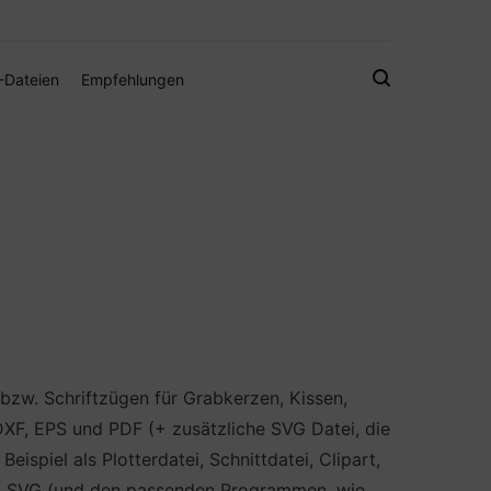
gistamps und Freebies
-Dateien
Empfehlungen
bzw. Schriftzügen für Grabkerzen, Kissen,
DXF, EPS und PDF (+ zusätzliche SVG Datei, die
spiel als Plotterdatei, Schnittdatei, Clipart,
nd SVG (und den passenden Programmen, wie