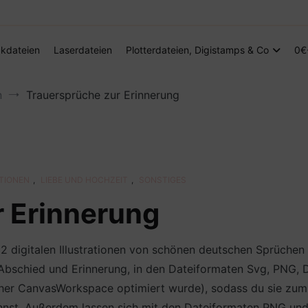
Digitale Dateien in den Formaten SVG, DXF, PDF, EPS und PNG
Steffis Kreativkiste – Plotterdateien, Di
kdateien
Laserdateien
Plotterdateien, Digistamps & Co
0€
n
Trauersprüche zur Erinnerung
ATIONEN
,
LIEBE UND HOCHZEIT
,
SONSTIGES
r Erinnerung
2 digitalen Illustrationen von schönen deutschen Sprüchen 
Abschied und Erinnerung, in den Dateiformaten Svg, PNG, 
er CanvasWorkspace optimiert wurde), sodass du sie zum Bei
nnst. Außerdem lassen sich mit den Dateiformaten PNG u