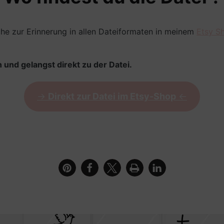
che zur Erinnerung in allen Dateiformaten in meinem
Etsy Sh
 und gelangst direkt zu der Datei.
->
Direkt zur Datei im Etsy-Shop
<-