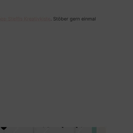
op Steffis Kreativkiste
. Stöber gern einmal
Bilder