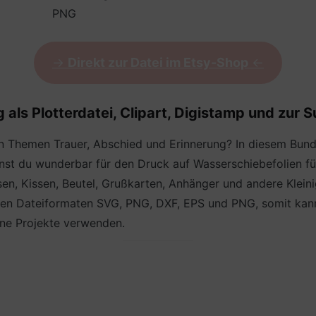
PNG
->
Direkt zur Datei im Etsy-Shop
<-
als Plotterdatei, Clipart, Digistamp und zur S
en Themen Trauer, Abschied und Erinnerung? In diesem Bun
st du wunderbar für den Druck auf Wasserschiebefolien für
n, Kissen, Beutel, Grußkarten, Anhänger und andere Kleinig
en Dateiformaten SVG, PNG, DXF, EPS und PNG, somit kannst
ine Projekte verwenden.