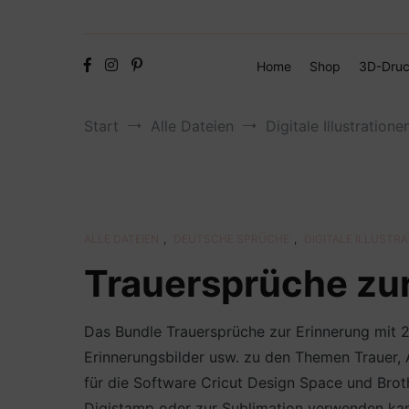
Home
Shop
3D-Druc
Start
Alle Dateien
Digitale Illustratione
ALLE DATEIEN
,
DEUTSCHE SPRÜCHE
,
DIGITALE ILLUSTR
Trauersprüche zu
Das Bundle Trauersprüche zur Erinnerung mit 2
Erinnerungsbilder usw. zu den Themen Trauer, 
für die Software Cricut Design Space und Broth
Digistamp oder zur Sublimation verwenden ka