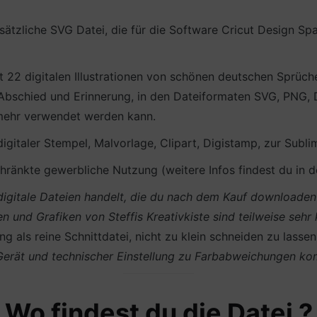
ätzliche SVG Datei, die für die Software Cricut Design S
 22 digitalen Illustrationen von schönen deutschen Sprüch
 Abschied und Erinnerung, in den Dateiformaten SVG, PNG, 
& mehr verwendet werden kann.
 digitaler Stempel, Malvorlage, Clipart, Digistamp, zur Subli
ränkte gewerbliche Nutzung (weitere Infos findest du in 
m digitale Dateien handelt, die du nach dem Kauf download
en und Grafiken von Steffis Kreativkiste sind teilweise sehr
g als reine Schnittdatei, nicht zu klein schneiden zu lasse
 Gerät und technischer Einstellung zu Farbabweichungen k
Wo findest du die Datei ?