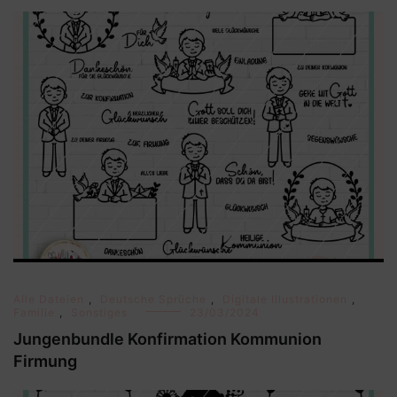
Alle Dateien
,
Deutsche Sprüche
,
Digitale Illustrationen
,
Familie
,
Sonstiges
23/03/2024
Jungenbundle Konfirmation Kommunion
Firmung