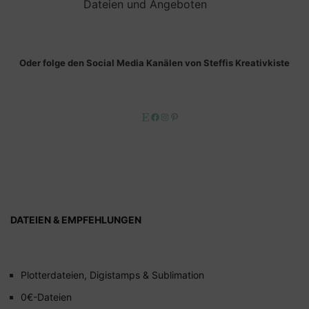
Dateien und Angeboten
Oder folge den Social Media Kanälen von Steffis Kreativkiste
Etsy
Facebook
Instagram
Pinterest
DATEIEN & EMPFEHLUNGEN
Plotterdateien, Digistamps & Sublimation
0€-Dateien