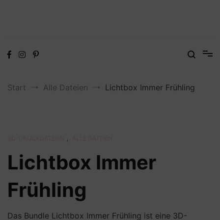
Digitale Dateien in den Formaten SVG, DXF, PDF, EPS und PNG
Steffis Kreativkiste – Plotterdateien,
Digistamps und Freebies
Start
Alle Dateien
Lichtbox Immer Frühling
3D-DRUCKDATEIEN
,
ALLE DATEIEN
Lichtbox Immer
Frühling
Das Bundle Lichtbox Immer Frühling ist eine 3D-