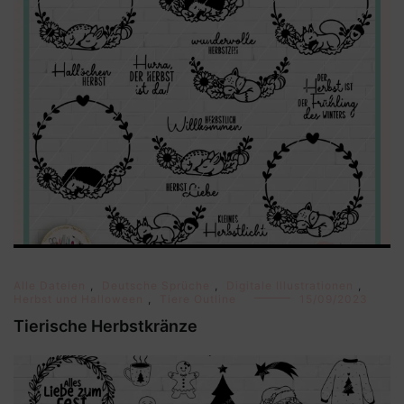
Alle Dateien
,
Deutsche Sprüche
,
Digitale Illustrationen
,
Herbst und Halloween
,
Tiere Outline
15/09/2023
Tierische Herbstkränze