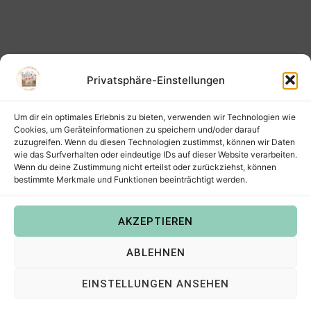
Privatsphäre-Einstellungen
Um dir ein optimales Erlebnis zu bieten, verwenden wir Technologien wie
Cookies, um Geräteinformationen zu speichern und/oder darauf
zuzugreifen. Wenn du diesen Technologien zustimmst, können wir Daten
wie das Surfverhalten oder eindeutige IDs auf dieser Website verarbeiten.
Wenn du deine Zustimmung nicht erteilst oder zurückziehst, können
bestimmte Merkmale und Funktionen beeinträchtigt werden.
AKZEPTIEREN
Copyright © 2022
Steffis Kreativkiste – Plotterdateien,
ABLEHNEN
Digistamps und Freebies in SVG, PNG, DXF, EPS & PDF
.
EINSTELLUNGEN ANSEHEN