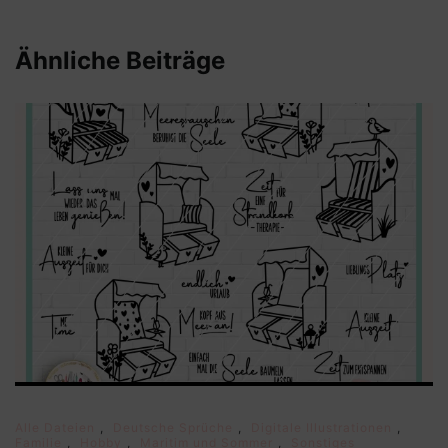
Ähnliche Beiträge
Alle Dateien
,
Deutsche Sprüche
,
Digitale Illustrationen
,
Familie
,
Hobby
,
Maritim und Sommer
,
Sonstiges