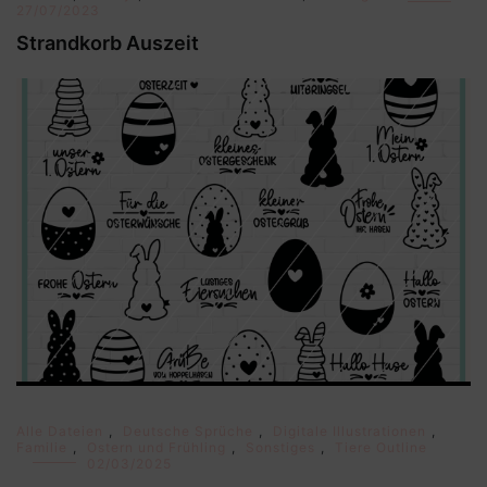
27/07/2023
Strandkorb Auszeit
Alle Dateien
,
Deutsche Sprüche
,
Digitale Illustrationen
,
Familie
,
Ostern und Frühling
,
Sonstiges
,
Tiere Outline
02/03/2025