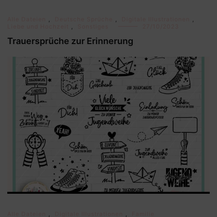
Alle Dateien
,
Deutsche Sprüche
,
Digitale Illustrationen
,
Liebe und Hochzeit
,
Sonstiges
27/10/2023
Trauersprüche zur Erinnerung
Alle Dateien
,
Digitale Illustrationen
,
Familie