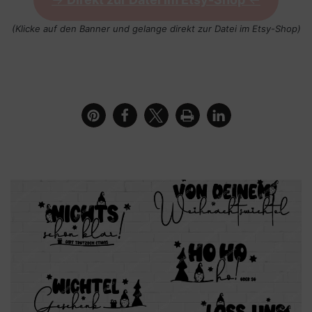
(Klicke auf den Banner und gelange direkt zur Datei im Etsy-Shop)
Kerze mit Plotterdatei und Digistamp Wichtel
Weihnachtssprüche