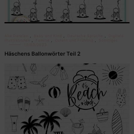
Alle Dateien
,
Baby und Kind
,
Deutsche Sprüche
,
Digitale
Illustrationen
,
Familie
,
Ostern und Frühling
,
Sonstiges
12/03/2023
Häschens Ballonwörter Teil 2