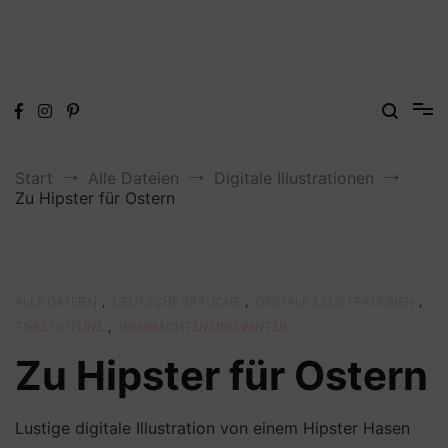
Digitale Dateien in den Formaten SVG, DXF, PDF, EPS und PNG
Steffis Kreativkiste – Plotterdateien,
Digistamps und Freebies
Start
Alle Dateien
Digitale Illustrationen
Zu Hipster für Ostern
ALLE DATEIEN
,
DEUTSCHE SPRÜCHE
,
DIGITALE ILLUSTRATIONEN
,
TIERE OUTLINE
,
WEIHNACHTEN UND WINTER
Zu Hipster für Ostern
Lustige digitale Illustration von einem Hipster Hasen