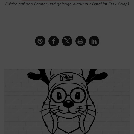
(Klicke auf den Banner und gelange direkt zur Datei im Etsy-Shop)
Kissen mit der Datei Zu Hipster für Ostern – Hipster
Hase als Rentier