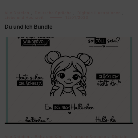
Alle Dateien
,
Deutsche Sprüche
,
Digitale Illustrationen
,
Liebe und Hochzeit
12/01/2023
Du und Ich Bundle
Alle Dateien
,
Baby und Kind
,
Deutsche Sprüche
,
Digitale