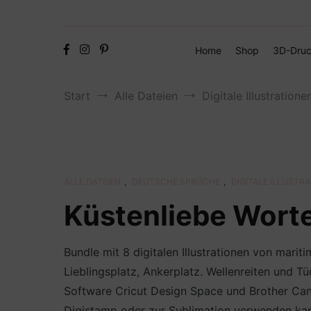
Home
Shop
3D-Druc
Start
Alle Dateien
Digitale Illustratione
ALLE DATEIEN
,
DEUTSCHE SPRÜCHE
,
DIGITALE ILLUSTR
Küstenliebe Wort
Bundle mit 8 digitalen Illustrationen von mari
Lieblingsplatz, Ankerplatz. Wellenreiten und 
Software Cricut Design Space und Brother Canva
Digistamp oder zur Sublimation verwenden kan