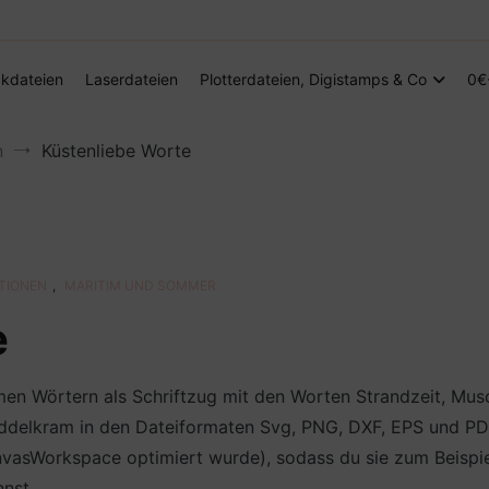
Digitale Dateien in den Formaten SVG, DXF, PDF, EPS und PNG
Steffis Kreativkiste – Plotterdateien, Di
kdateien
Laserdateien
Plotterdateien, Digistamps & Co
0€
n
Küstenliebe Worte
ATIONEN
,
MARITIM UND SOMMER
e
timen Wörtern als Schriftzug mit den Worten Strandzeit, Mu
Tüddelkram in den Dateiformaten Svg, PNG, DXF, EPS und PDF
sWorkspace optimiert wurde), sodass du sie zum Beispiel al
nst.