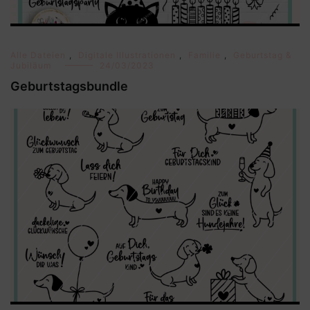
Alle Dateien
,
Digitale Illustrationen
,
Familie
,
Geburtstag &
Jubiläum
24/03/2023
Geburtstagsbundle