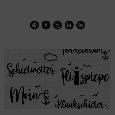
Bilderrahmen mit Moin als Digistamp oder Clipart