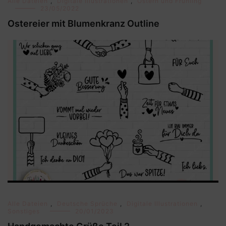
Alle Dateien
,
Digitale Illustrationen
,
Ostern und Frühling
23/05/2022
Ostereier mit Blumenkranz Outline
Alle Dateien
,
Deutsche Sprüche
,
Digitale Illustrationen
,
Sonstiges
20/01/2023