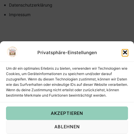
Datenschutzerklärung
Impressum
Privatsphäre-Einstellungen
Um dir ein optimales Erlebnis zu bieten, verwenden wir Technologien wie
Cookies, um Geräteinformationen zu speichern und/oder darauf
zuzugreifen. Wenn du diesen Technologien zustimmst, können wir Daten
wie das Surfverhalten oder eindeutige IDs auf dieser Website verarbeiten.
Wenn du deine Zustimmung nicht erteilst oder zurückziehst, können
bestimmte Merkmale und Funktionen beeinträchtigt werden.
AKZEPTIEREN
Copyright © 2022
Steffis Kreativkiste – Plotterdateien,
ABLEHNEN
Digistamps und Freebies in SVG, PNG, DXF, EPS & PDF
.