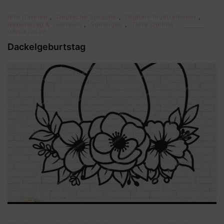
Alle Dateien
,
Deutsche Sprüche
,
Digitale Illustrationen
,
Geburtstag & Jubiläum
,
Sonstiges
,
Tiere Outline
05/04/2026
Dackelgeburtstag