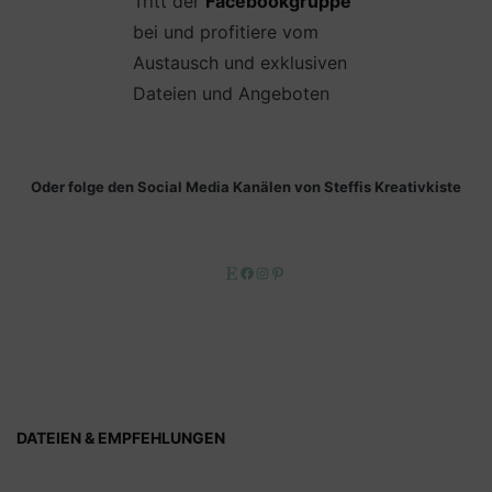
Tritt der
Facebookgruppe
bei und profitiere vom
Austausch und exklusiven
Dateien und Angeboten
Oder folge den Social Media Kanälen von Steffis Kreativkiste
Etsy
Facebook
Instagram
Pinterest
DATEIEN & EMPFEHLUNGEN