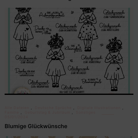
Alle Dateien
,
Deutsche Sprüche
,
Digitale Illustrationen
,
Familie
,
Geburtstag & Jubiläum
,
Sonstiges
05/01/2024
Blumige Glückwünsche