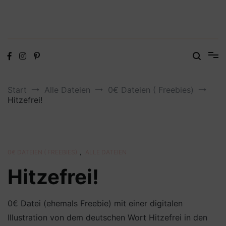
Digitale Dateien in den Formaten SVG, DXF, PDF, EPS und PNG
Steffis Kreativkiste – Plotterdateien,
Digistamps und Freebies
Start
Alle Dateien
0€ Dateien ( Freebies)
Hitzefrei!
0€ DATEIEN ( FREEBIES)
,
ALLE DATEIEN
Hitzefrei!
0€ Datei (ehemals Freebie) mit einer digitalen
Illustration von dem deutschen Wort Hitzefrei in den