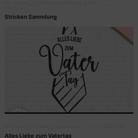
Alle Dateien
,
Digitale Illustrationen
,
Hobby
08/05/2022
Stricken Sammlung
0€ Dateien ( Freebies)
,
Alle Dateien
28/05/2022
Alles Liebe zum Vatertag