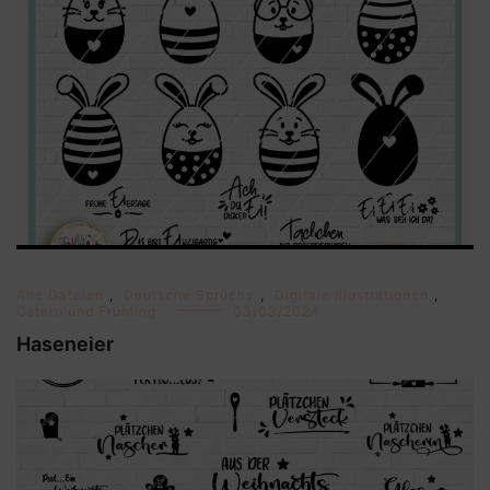
Alle Dateien
,
Deutsche Sprüche
,
Digitale Illustrationen
,
Ostern und Frühling
03/03/2024
Haseneier