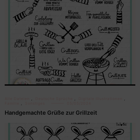
Alle Dateien
,
Deutsche Sprüche
,
Digitale Illustrationen
,
Familie
,
Sonstiges
05/05/2024
Handgemachte Grüße zur Grillzeit