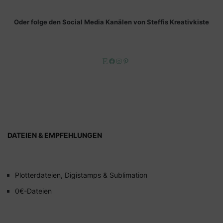
Oder folge den Social Media Kanälen von Steffis Kreativkiste
Etsy
Facebook
Instagram
Pinterest
DATEIEN & EMPFEHLUNGEN
Plotterdateien, Digistamps & Sublimation
0€-Dateien