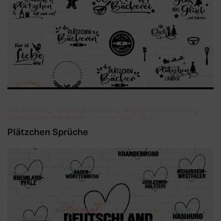
Alle Dateien
,
Deutsche Sprüche
,
Digitale Illustrationen
,
Weihnachten und Winter
20/11/2022
Plätzchen Sprüche