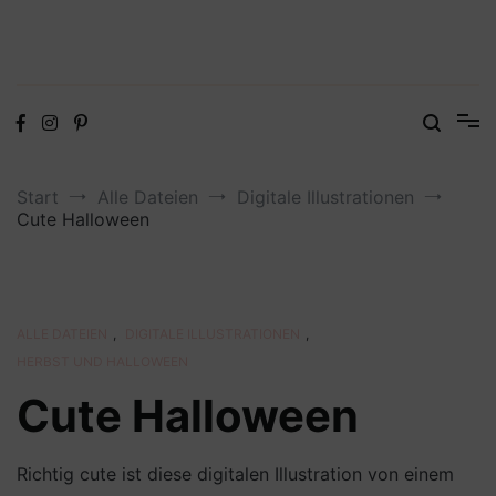
Digitale Dateien in den Formaten SVG, DXF, PDF, EPS und PNG
Steffis Kreativkiste – Plotterdateien,
Digistamps und Freebies
Start
Alle Dateien
Digitale Illustrationen
Cute Halloween
ALLE DATEIEN
,
DIGITALE ILLUSTRATIONEN
,
HERBST UND HALLOWEEN
Cute Halloween
Richtig cute ist diese digitalen Illustration von einem