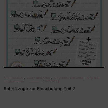
Alle Dateien
,
Baby und Kind
,
Deutsche Sprüche
,
Digitale
Illustrationen
15/07/2023
Schriftzüge zur Einschulung Teil 2