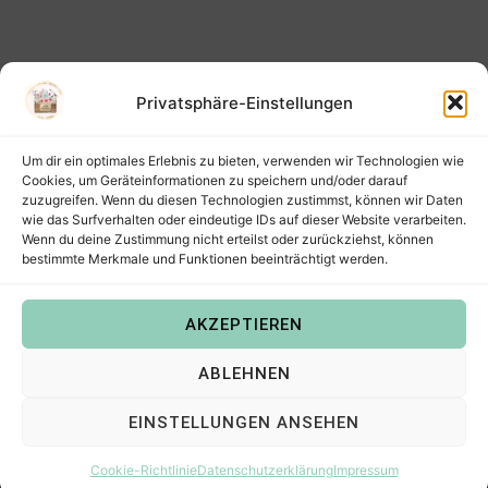
Privatsphäre-Einstellungen
Um dir ein optimales Erlebnis zu bieten, verwenden wir Technologien wie
Cookies, um Geräteinformationen zu speichern und/oder darauf
zuzugreifen. Wenn du diesen Technologien zustimmst, können wir Daten
wie das Surfverhalten oder eindeutige IDs auf dieser Website verarbeiten.
Wenn du deine Zustimmung nicht erteilst oder zurückziehst, können
bestimmte Merkmale und Funktionen beeinträchtigt werden.
AKZEPTIEREN
Copyright © 2022
Steffis Kreativkiste – Plotterdateien,
ABLEHNEN
Digistamps und Freebies in SVG, PNG, DXF, EPS & PDF
.
EINSTELLUNGEN ANSEHEN
Cookie-Richtlinie
Datenschutzerklärung
Impressum