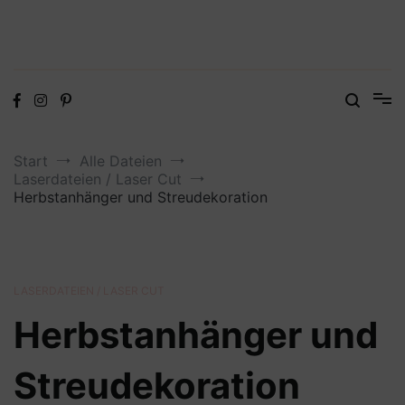
Digitale Dateien in den Formaten SVG, DXF, PDF, EPS und PNG
Steffis Kreativkiste – Plotterdateien,
Digistamps und Freebies
Start
Alle Dateien
Laserdateien / Laser Cut
Herbstanhänger und Streudekoration
LASERDATEIEN / LASER CUT
Herbstanhänger und
Streudekoration