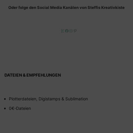
Oder folge den Social Media Kanälen von Steffis Kreativkiste
Etsy
Facebook
Instagram
Pinterest
DATEIEN & EMPFEHLUNGEN
Plotterdateien, Digistamps & Sublimation
0€-Dateien