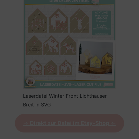
Laserdatei Winter Front Lichthäuser
Breit in SVG
->
Direkt zur Datei im Etsy-Shop
<-