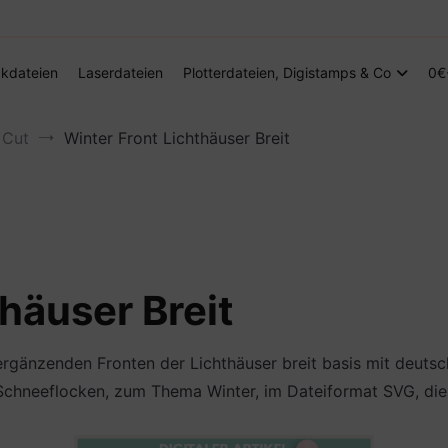
Digitale Dateien in den Formaten SVG, DXF, PDF, EPS und PNG
Steffis Kreativkiste – Plotterdateien, Di
kdateien
Laserdateien
Plotterdateien, Digistamps & Co
0€
 Cut
Winter Front Lichthäuser Breit
häuser Breit
 ergänzenden Fronten der Lichthäuser breit basis mit deut
 Schneeflocken, zum Thema Winter, im Dateiformat SVG, die