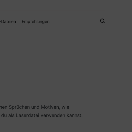
gistamps und Freebies
-Dateien
Empfehlungen
schen Sprüchen und Motiven, wie
 du als Laserdatei verwenden kannst.