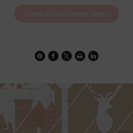
->
Direkt zur Datei im Etsy-Shop
<-