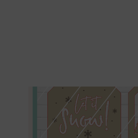
Bundle Winter Front Lichthäuser Breit