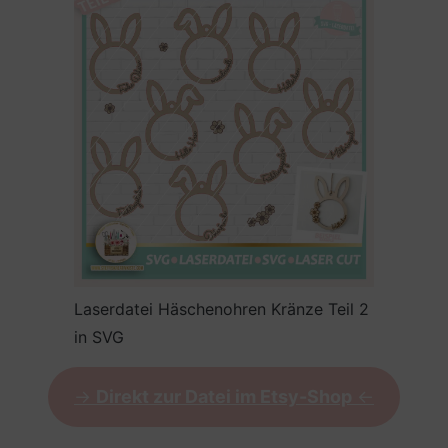
Laserdatei Häschenohren Kränze Teil 2
in SVG
->
Direkt zur Datei im Etsy-Shop
<-