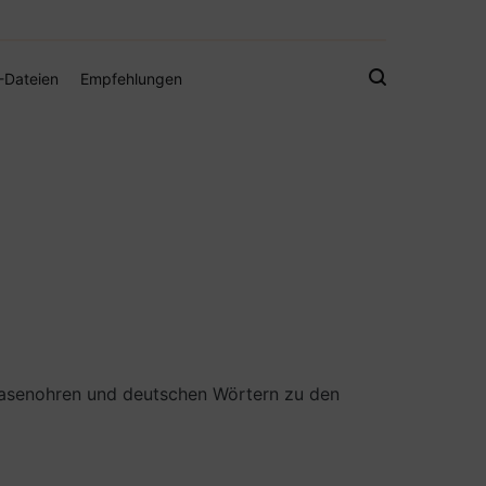
gistamps und Freebies
-Dateien
Empfehlungen
 Hasenohren und deutschen Wörtern zu den