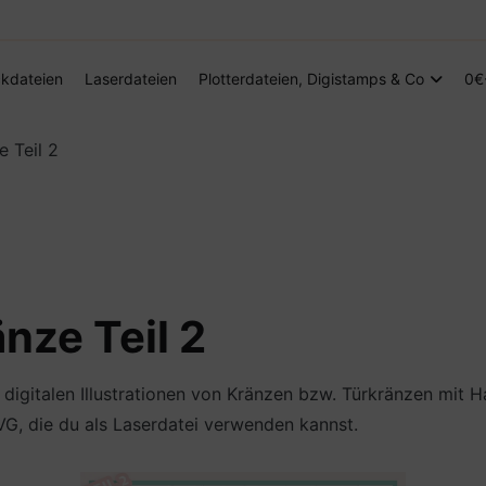
Digitale Dateien in den Formaten SVG, DXF, PDF, EPS und PNG
Steffis Kreativkiste – Plotterdateien, Di
kdateien
Laserdateien
Plotterdateien, Digistamps & Co
0€
 Teil 2
nze Teil 2
 digitalen Illustrationen von Kränzen bzw. Türkränzen mit
G, die du als Laserdatei verwenden kannst.