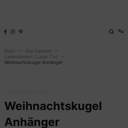
Digitale Dateien in den Formaten SVG, DXF, PDF, EPS und PNG
Steffis Kreativkiste – Plotterdateien,
Digistamps und Freebies
Start
Alle Dateien
Laserdateien / Laser Cut
Weihnachtskugel Anhänger
LASERDATEIEN / LASER CUT
Weihnachtskugel
Anhänger