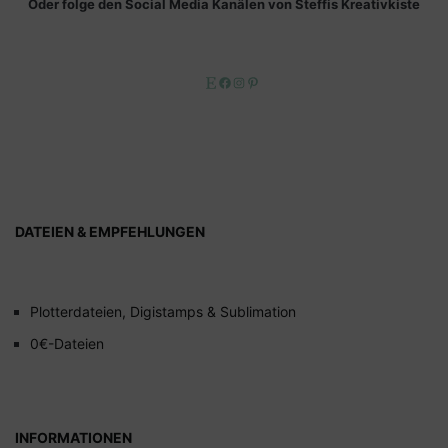
Oder folge den Social Media Kanälen von Steffis Kreativkiste
Etsy
Facebook
Instagram
Pinterest
DATEIEN & EMPFEHLUNGEN
Plotterdateien, Digistamps & Sublimation
0€-Dateien
INFORMATIONEN