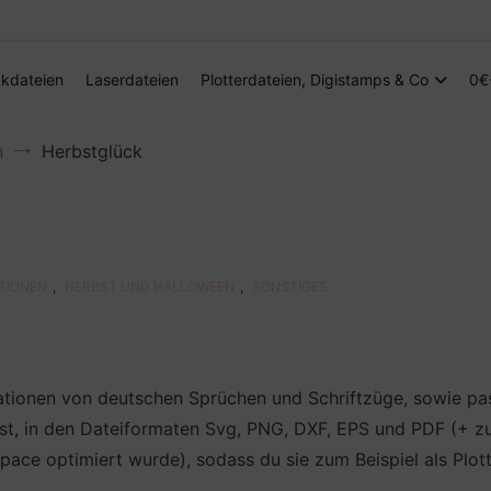
Digitale Dateien in den Formaten SVG, DXF, PDF, EPS und PNG
Steffis Kreativkiste – Plotterdateien, Di
kdateien
Laserdateien
Plotterdateien, Digistamps & Co
0€
n
Herbstglück
ATIONEN
,
HERBST UND HALLOWEEN
,
SONSTIGES
rationen von deutschen Sprüchen und Schriftzüge, sowie pas
st, in den Dateiformaten Svg, PNG, DXF, EPS und PDF (+ zus
e optimiert wurde), sodass du sie zum Beispiel als Plotte