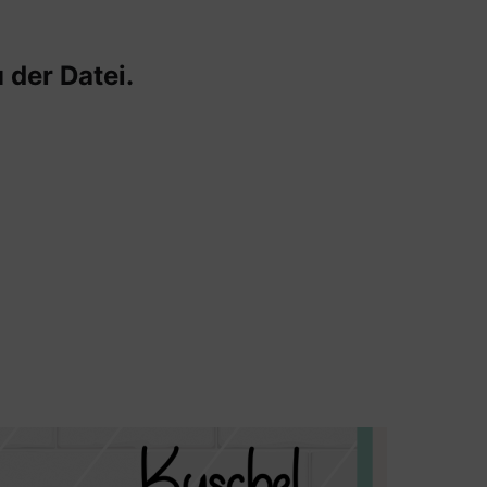
 der Datei.
Gesche