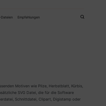
gistamps und Freebies
-Dateien
Empfehlungen
senden Motiven wie Pilze, Herbstblatt, Kürbis,
ätzliche SVG Datei, die für die Software
rdatei, Schnittdatei, Clipart, Digistamp oder