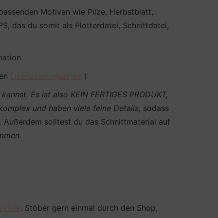
passenden Motiven wie Pilze, Herbstblatt,
, das du somit als Plotterdatei, Schnittdatei,
mation
den
Lizenzbedingungen
)
en kannst. Es ist also KEIN FERTIGES PRODUKT,
 komplex und haben viele feine Details
, sodass
n. Außerdem solltest du das Schnittmaterial auf
ommen.
vkiste
. Stöber gern einmal durch den Shop,