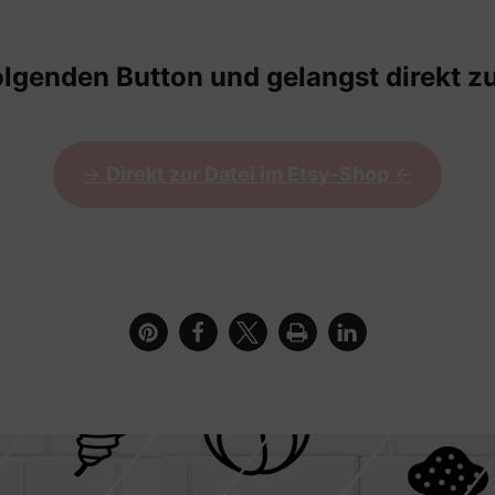
olgenden Button und gelangst direkt zu
->
Direkt zur Datei im Etsy-Shop
<-
riftzug Endlich Kerzenzeit