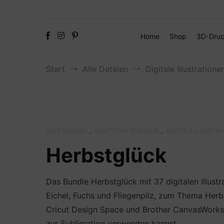
Home
Shop
3D-Druc
Start
Alle Dateien
Digitale Illustratione
ALLE DATEIEN
,
DEUTSCHE SPRÜCHE
,
DIGITALE ILLUSTR
Herbstglück
Das Bundle Herbstglück mit 37 digitalen Illust
Eichel, Fuchs und Fliegenpilz, zum Thema Herb
Cricut Design Space und Brother CanvasWorkspac
zur Sublimation verwenden kannst.