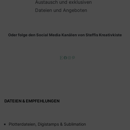
Austausch und exklusiven
Dateien und Angeboten
Oder folge den Social Media Kanälen von Steffis Kreativkiste
Etsy
Facebook
Instagram
Pinterest
DATEIEN & EMPFEHLUNGEN
Plotterdateien, Digistamps & Sublimation