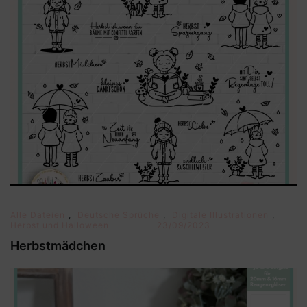
Alle Dateien
,
Deutsche Sprüche
,
Digitale Illustrationen
,
Herbst und Halloween
23/09/2023
Herbstmädchen