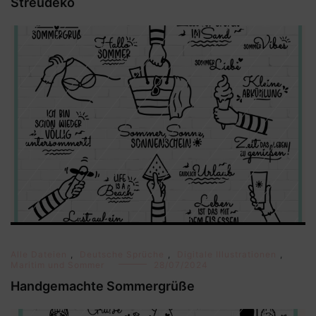
Streudeko
Alle Dateien
,
Deutsche Sprüche
,
Digitale Illustrationen
,
Maritim und Sommer
28/07/2024
Handgemachte Sommergrüße