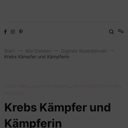
Digitale Dateien in den Formaten SVG, DXF, PDF, EPS und PNG
Steffis Kreativkiste – Plotterdateien,
Digistamps und Freebies
Start
Alle Dateien
Digitale Illustrationen
Krebs Kämpfer und Kämpferin
ALLE DATEIEN
,
DEUTSCHE SPRÜCHE
,
DIGITALE ILLUSTRATIONEN
,
SONSTIGES
Krebs Kämpfer und
Kämpferin