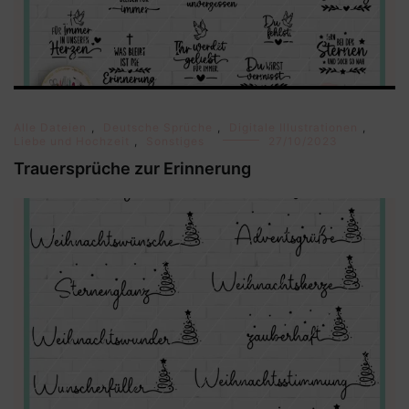
Alle Dateien
,
Deutsche Sprüche
,
Digitale Illustrationen
,
Liebe und Hochzeit
,
Sonstiges
27/10/2023
Trauersprüche zur Erinnerung