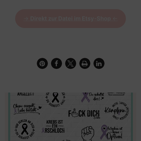
->
Direkt zur Datei im Etsy-Shop
<-
Bilderrahmen mit dem Motiv der Faust und dem
Schriftzug Bleib Stark