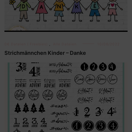
0€ Dateien ( Freebies)
,
Alle Dateien
10/06/2022
Strichmännchen Kinder – Danke