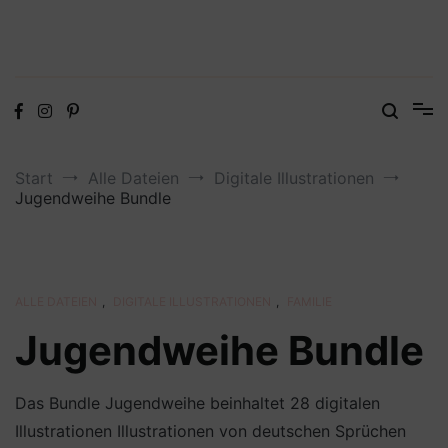
Digitale Dateien in den Formaten SVG, DXF, PDF, EPS und PNG
Steffis Kreativkiste – Plotterdateien,
Digistamps und Freebies
Start
Alle Dateien
Digitale Illustrationen
Jugendweihe Bundle
ALLE DATEIEN
,
DIGITALE ILLUSTRATIONEN
,
FAMILIE
Jugendweihe Bundle
Das Bundle Jugendweihe beinhaltet 28 digitalen
Illustrationen Illustrationen von deutschen Sprüchen