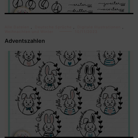
Alle Dateien
,
Deutsche Sprüche
,
Digitale Illustrationen
,
Weihnachten und Winter
10/11/2023
Adventszahlen