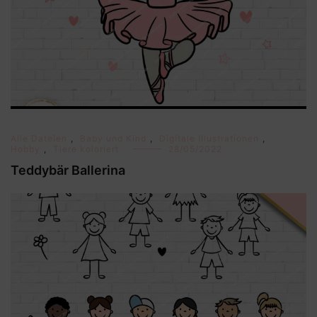
Alle Dateien
,
Baby und Kind
,
Digitale Illustrationen
,
Hobby
,
Tiere koloriert
28/05/2022
Teddybär Ballerina