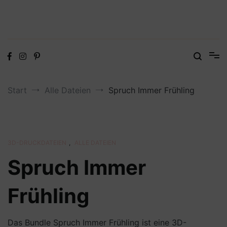
Digitale Dateien in den Formaten SVG, DXF, PDF, EPS und PNG
Steffis Kreativkiste – Plotterdateien,
Digistamps und Freebies
Start
Alle Dateien
Spruch Immer Frühling
3D-DRUCKDATEIEN
,
ALLE DATEIEN
Spruch Immer
Frühling
Das Bundle Spruch Immer Frühling ist eine 3D-