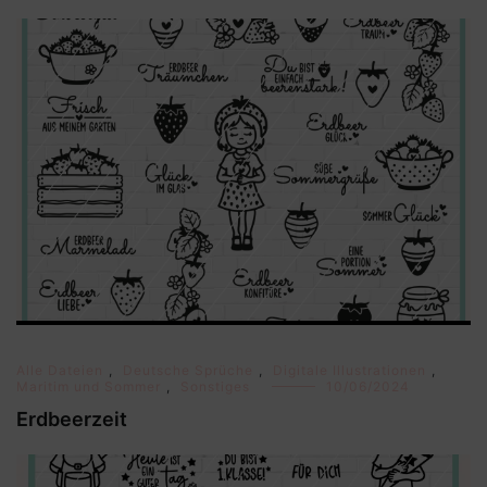
Alle Dateien
,
Deutsche Sprüche
,
Digitale Illustrationen
,
Maritim und Sommer
,
Sonstiges
10/06/2024
Erdbeerzeit