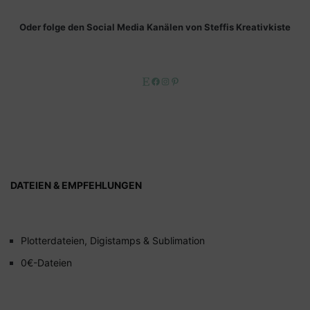
Oder folge den Social Media Kanälen von Steffis Kreativkiste
Etsy
Facebook
Instagram
Pinterest
DATEIEN & EMPFEHLUNGEN
Plotterdateien, Digistamps & Sublimation
0€-Dateien