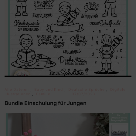
Alle Dateien
,
Baby und Kind
,
Deutsche Sprüche
,
Digitale
Illustrationen
,
Familie
07/07/2023
Bundle Einschulung für Jungen