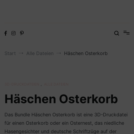
Digitale Dateien in den Formaten SVG, DXF, PDF, EPS und PNG
Steffis Kreativkiste – Plotterdateien,
Digistamps und Freebies
Start
Alle Dateien
Häschen Osterkorb
3D-DRUCKDATEIEN
,
ALLE DATEIEN
Häschen Osterkorb
Das Bundle Häschen Osterkorb ist eine 3D-Druckdatei
für einen Osterkorb oder ein Osternest, das niedliche
Hasengesichter und deutsche Schriftzüge auf der