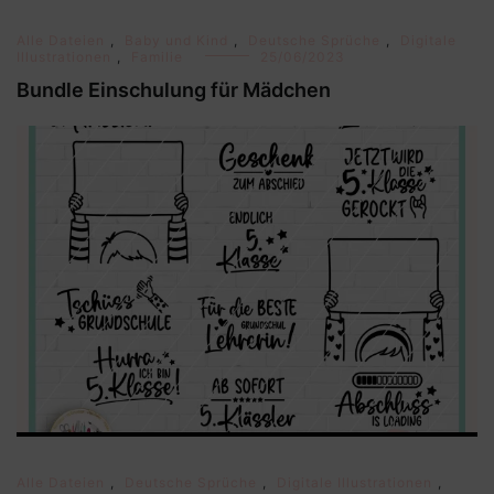
Alle Dateien
,
Baby und Kind
,
Deutsche Sprüche
,
Digitale
Illustrationen
,
Familie
25/06/2023
Bundle Einschulung für Mädchen
Alle Dateien
,
Deutsche Sprüche
,
Digitale Illustrationen
,