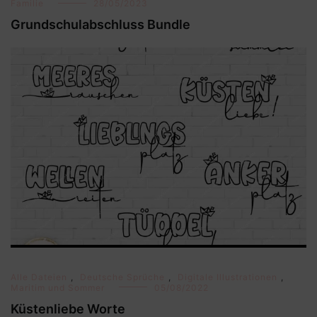
Familie
28/05/2023
Grundschulabschluss Bundle
Alle Dateien
,
Deutsche Sprüche
,
Digitale Illustrationen
,
Maritim und Sommer
05/08/2022
Küstenliebe Worte