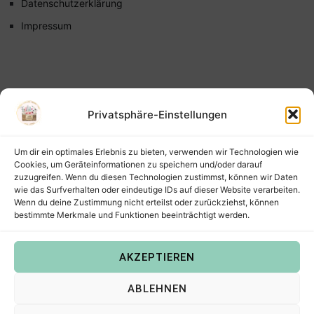
Datenschutzerklärung
Impressum
Privatsphäre-Einstellungen
Um dir ein optimales Erlebnis zu bieten, verwenden wir Technologien wie
Cookies, um Geräteinformationen zu speichern und/oder darauf
zuzugreifen. Wenn du diesen Technologien zustimmst, können wir Daten
wie das Surfverhalten oder eindeutige IDs auf dieser Website verarbeiten.
Wenn du deine Zustimmung nicht erteilst oder zurückziehst, können
bestimmte Merkmale und Funktionen beeinträchtigt werden.
AKZEPTIEREN
Copyright © 2022
Steffis Kreativkiste – Plotterdateien,
ABLEHNEN
Digistamps und Freebies in SVG, PNG, DXF, EPS & PDF
.