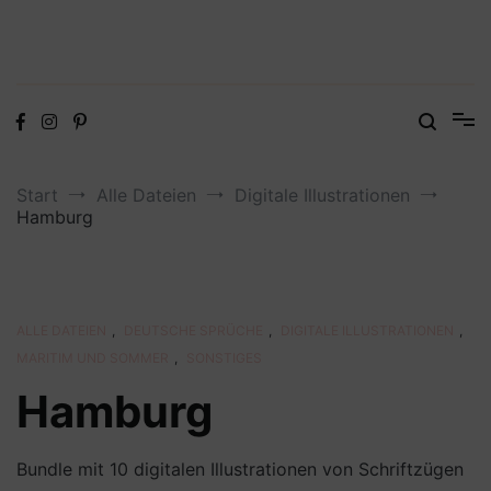
Digitale Dateien in den Formaten SVG, DXF, PDF, EPS und PNG
Steffis Kreativkiste – Plotterdateien,
Digistamps und Freebies
Start
Alle Dateien
Digitale Illustrationen
Hamburg
ALLE DATEIEN
,
DEUTSCHE SPRÜCHE
,
DIGITALE ILLUSTRATIONEN
,
MARITIM UND SOMMER
,
SONSTIGES
Hamburg
Bundle mit 10 digitalen Illustrationen von Schriftzügen