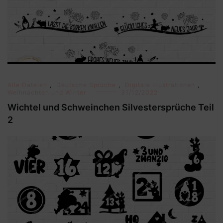
Alle Dateien
,
Deutsche Sprüche
,
Digitale Illustrationen
,
Weihnachten und Winter
31/12/2022
Wichtel und Schweinchen Silvestersprüche Teil
2