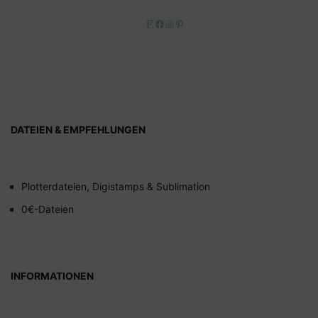
Etsy
Facebook
Instagram
Pinterest
DATEIEN & EMPFEHLUNGEN
Plotterdateien, Digistamps & Sublimation
0€-Dateien
INFORMATIONEN