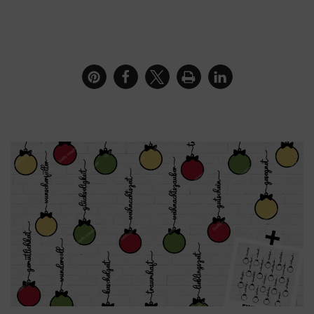
Bilderrahmen mit Plotterdatei Christbaumkugel
Worte