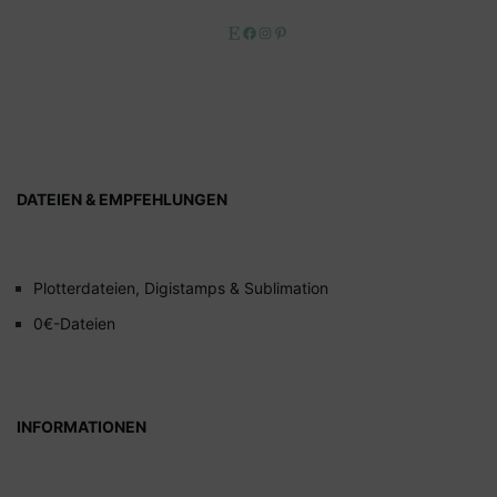
Etsy
Facebook
Instagram
Pinterest
DATEIEN & EMPFEHLUNGEN
Plotterdateien, Digistamps & Sublimation
0€-Dateien
INFORMATIONEN