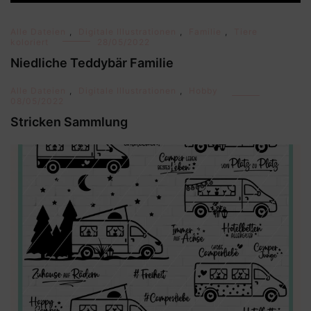
Alle Dateien
,
Digitale Illustrationen
,
Familie
,
Tiere
koloriert
28/05/2022
Niedliche Teddybär Familie
Alle Dateien
,
Digitale Illustrationen
,
Hobby
08/05/2022
Stricken Sammlung