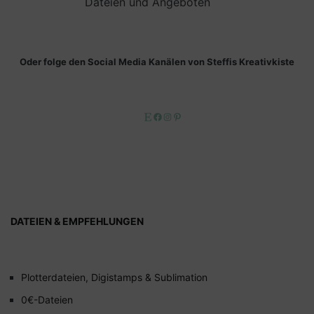
Dateien und Angeboten
Oder folge den Social Media Kanälen von Steffis Kreativkiste
Etsy
Facebook
Instagram
Pinterest
DATEIEN & EMPFEHLUNGEN
Plotterdateien, Digistamps & Sublimation
0€-Dateien