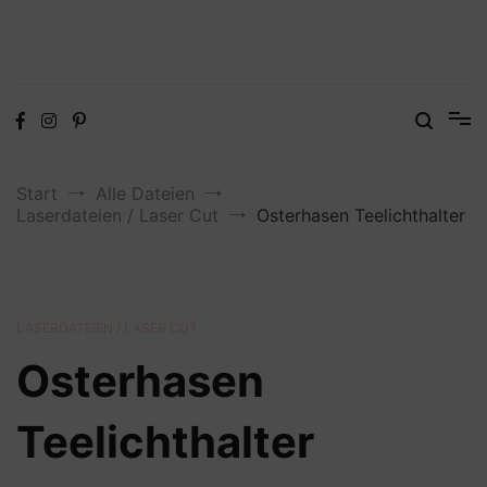
Digitale Dateien in den Formaten SVG, DXF, PDF, EPS und PNG
Steffis Kreativkiste – Plotterdateien,
Digistamps und Freebies
Start
Alle Dateien
Laserdateien / Laser Cut
Osterhasen Teelichthalter
LASERDATEIEN / LASER CUT
Osterhasen
Teelichthalter