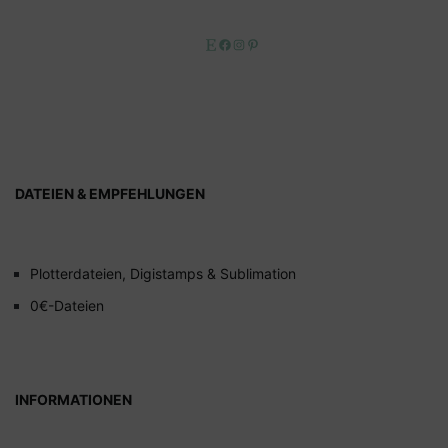
Etsy
Facebook
Instagram
Pinterest
DATEIEN & EMPFEHLUNGEN
Plotterdateien, Digistamps & Sublimation
0€-Dateien
INFORMATIONEN