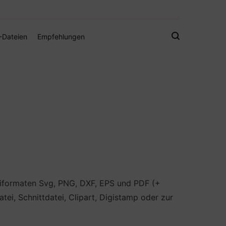
gistamps und Freebies
-Dateien
Empfehlungen
teiformaten Svg, PNG, DXF, EPS und PDF (+
atei, Schnittdatei, Clipart, Digistamp oder zur