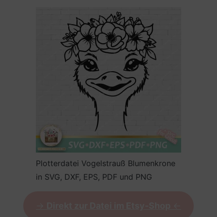
Plotterdatei Vogelstrauß Blumenkrone
in SVG, DXF, EPS, PDF und PNG
->
Direkt zur Datei im Etsy-Shop
<-