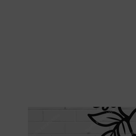
Jutebeutel mit Vogelstrauß mit Blumenkron