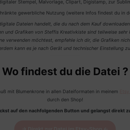
 digitaler Stempel, Malvorlage, Clipart, Digistamp, zur Subli
ränkte gewerbliche Nutzung (weitere Infos findest du in 
m digitale Dateien handelt, die du nach dem Kauf download
en und Grafiken von Steffis Kreativkiste sind teilweise sehr
e verwenden möchtest, empfehle ich dir, die Grafiken nich
ußerdem kann es je nach Gerät und technischer Einstellun
Wo findest du die Datei ?
auß mit Blumenkrone in allen Dateiformaten in meinem
Etsy
durch den Shop!
ickst auf den nachfolgenden Button und gelangst direkt zu
-> Direkt zur Datei im Etsy-Shop <-