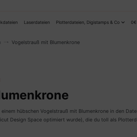
Digitale Dateien in den Formaten SVG, DXF, PDF, EPS und PNG
Steffis Kreativkiste – Plotterdateien, Di
kdateien
Laserdateien
Plotterdateien, Digistamps & Co
0€
n
Vogelstrauß mit Blumenkrone
E
Blumenkrone
von einem hübschen Vogelstrauß mit Blumenkrone in den Da
icut Design Space optimiert wurde), die du toll als Plotterd