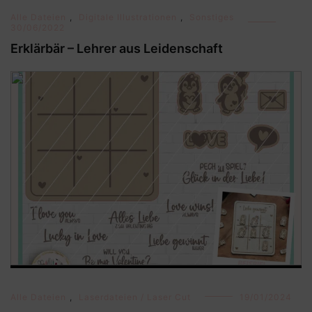
Alle Dateien
,
Digitale Illustrationen
,
Sonstiges
30/06/2022
Erklärbär – Lehrer aus Leidenschaft
Alle Dateien
,
Laserdateien / Laser Cut
19/01/2024