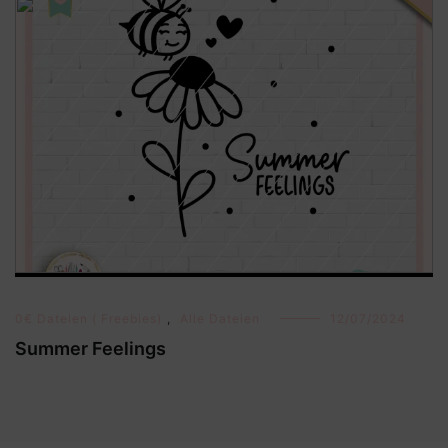
0€ Dateien ( Freebies)
,
Alle Dateien
12/07/2024
Summer Feelings