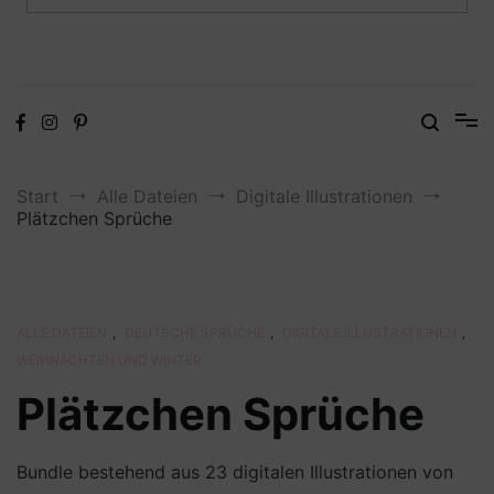
Digitale Dateien in den Formaten SVG, DXF, PDF, EPS und PNG
Steffis Kreativkiste – Plotterdateien,
Digistamps und Freebies
Start
Alle Dateien
Digitale Illustrationen
Plätzchen Sprüche
ALLE DATEIEN
,
DEUTSCHE SPRÜCHE
,
DIGITALE ILLUSTRATIONEN
,
WEIHNACHTEN UND WINTER
Plätzchen Sprüche
Bundle bestehend aus 23 digitalen Illustrationen von