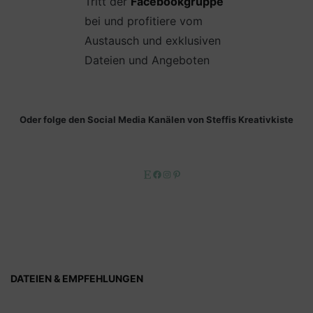
Tritt der
Facebookgruppe
bei und profitiere vom
Austausch und exklusiven
Dateien und Angeboten
Oder folge den Social Media Kanälen von Steffis Kreativkiste
Etsy
Facebook
Instagram
Pinterest
DATEIEN & EMPFEHLUNGEN