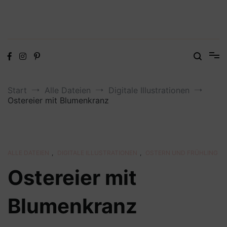
Digitale Dateien in den Formaten SVG, DXF, PDF, EPS und PNG
Steffis Kreativkiste – Plotterdateien,
Digistamps und Freebies
Start
Alle Dateien
Digitale Illustrationen
Ostereier mit Blumenkranz
ALLE DATEIEN
,
DIGITALE ILLUSTRATIONEN
,
OSTERN UND FRÜHLING
Ostereier mit
Blumenkranz