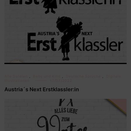
Alle Dateien
,
Baby und Kind
,
Deutsche Sprüche
,
Digitale
Illustrationen
17/07/2022
Austria´s Next Erstklassler:in