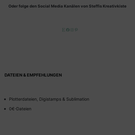
Oder folge den Social Media Kanälen von Steffis Kreativkiste
Etsy
Facebook
Instagram
Pinterest
DATEIEN & EMPFEHLUNGEN
Plotterdateien, Digistamps & Sublimation
0€-Dateien