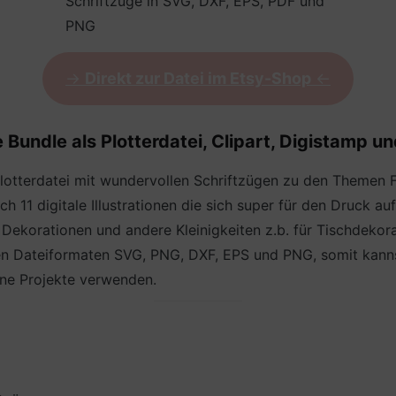
Schriftzüge in SVG, DXF, EPS, PDF und
PNG
->
Direkt zur Datei im Etsy-Shop
<-
undle als Plotterdatei, Clipart, Digistamp un
Plotterdatei mit wundervollen Schriftzügen zu den Themen
ich 11 digitale Illustrationen die sich super für den Druck a
Dekorationen und andere Kleinigkeiten z.b. für Tischdekorat
 Dateiformaten SVG, PNG, DXF, EPS und PNG, somit kannst d
ine Projekte verwenden.