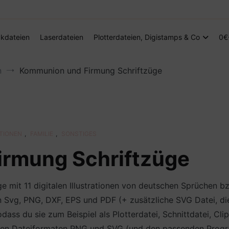
Digitale Dateien in den Formaten SVG, DXF, PDF, EPS und PNG
Steffis Kreativkiste – Plotterdateien, Di
kdateien
Laserdateien
Plotterdateien, Digistamps & Co
0€
n
Kommunion und Firmung Schriftzüge
ATIONEN
,
FAMILIE
,
SONSTIGES
rmung Schriftzüge
 mit 11 digitalen Illustrationen von deutschen Sprüchen 
n Svg, PNG, DXF, EPS und PDF (+ zusätzliche SVG Datei, di
ss du sie zum Beispiel als Plotterdatei, Schnittdatei, Cli
 den Dateiformaten PNG und SVG (und den passenden Prog