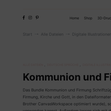
Home
Shop
3D-Druc
Start
Alle Dateien
Digitale Illustratione
ALLE DATEIEN
,
DEUTSCHE SPRÜCHE
,
DIGITALE ILLUSTR
Kommunion und Fi
Das Bundle Kommunion und Firmung Schriftzüge
Firmung, Kirche und Gott, in den Dateiformate
Brother CanvasWorkspace optimiert wurde), soda
verwenden kannst. Außerdem lassen sich mit