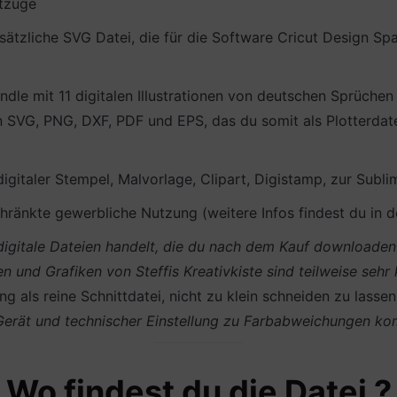
tzüge
ätzliche SVG Datei, die für die Software Cricut Design S
le mit 11 digitalen Illustrationen von deutschen Sprüch
 SVG, PNG, DXF, PDF und EPS, das du somit als Plotterdatei
 digitaler Stempel, Malvorlage, Clipart, Digistamp, zur Subli
ränkte gewerbliche Nutzung (weitere Infos findest du in 
m digitale Dateien handelt, die du nach dem Kauf download
en und Grafiken von Steffis Kreativkiste sind teilweise sehr
g als reine Schnittdatei, nicht zu klein schneiden zu lasse
 Gerät und technischer Einstellung zu Farbabweichungen k
Wo findest du die Datei ?