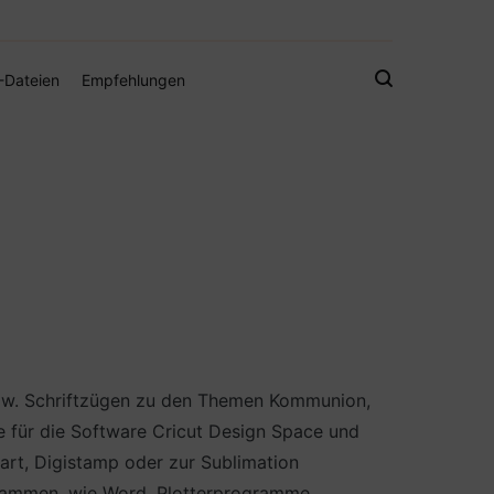
gistamps und Freebies
-Dateien
Empfehlungen
bzw. Schriftzügen zu den Themen Kommunion,
e für die Software Cricut Design Space und
part, Digistamp oder zur Sublimation
rammen, wie Word, Plotterprogramme,