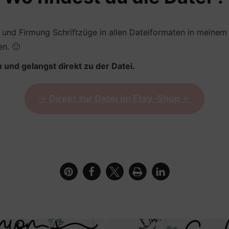
 und Firmung Schriftzüge in allen Dateiformaten in meine
en. 🙂
 und gelangst direkt zu der Datei.
->
Direkt zur Datei im Etsy-Shop
<-
ass du da bist